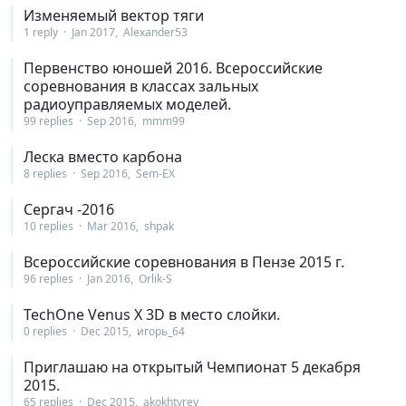
Изменяемый вектор тяги
1 reply
Jan 2017
Alexander53
Первенство юношей 2016. Всероссийские
соревнования в классах зальных
радиоуправляемых моделей.
99 replies
Sep 2016
mmm99
Леска вместо карбона
8 replies
Sep 2016
Sem-EX
Сергач -2016
10 replies
Mar 2016
shpak
Всероссийские соревнования в Пензе 2015 г.
96 replies
Jan 2016
Orlik-S
TechOne Venus X 3D в место слойки.
0 replies
Dec 2015
игорь_64
Приглашаю на открытый Чемпионат 5 декабря
2015.
65 replies
Dec 2015
akokhtyrev