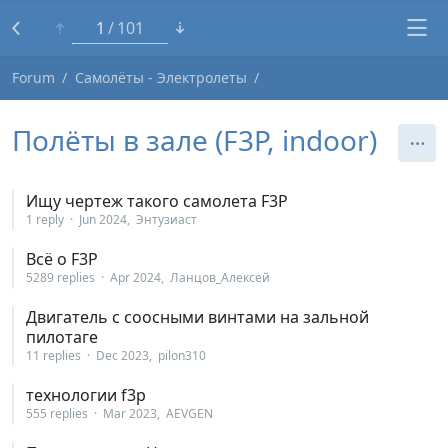
1
101
Forum
Самолёты - Электролеты
Полёты в зале (F3P, indoor)
Ищу чертеж такого самолета F3P
1 reply
Jun 2024
Энтузиаст
Всё о F3P
5289 replies
Apr 2024
Ланцов_Алексей
Двигатель с соосными винтами на зальной
пилотаге
11 replies
Dec 2023
pilon310
технологии f3p
555 replies
Mar 2023
AEVGEN