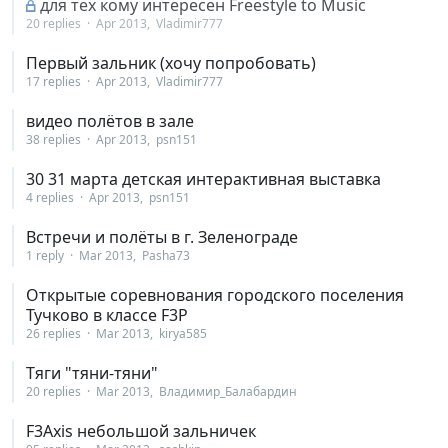
для тех кому интересен Freestyle to Music
20 replies
Apr 2013
Vladimir777
Первый зальник (хочу попробовать)
17 replies
Apr 2013
Vladimir777
видео полётов в зале
38 replies
Apr 2013
psn151
30 31 марта детская интерактивная выставка
4 replies
Apr 2013
psn151
Встречи и полёты в г. Зеленограде
1 reply
Mar 2013
Pasha73
Открытые соревнования городского поселения
Тучково в классе F3P
26 replies
Mar 2013
kirya585
Тяги "тяни-тяни"
20 replies
Mar 2013
Владимир_Балабардин
F3Axis небольшой зальничек