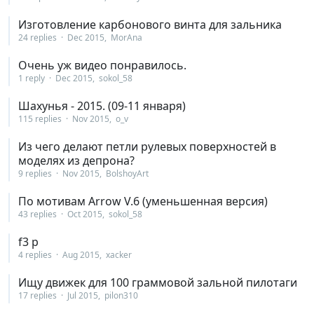
Изготовление карбонового винта для зальника
24 replies
Dec 2015
MorAna
Очень уж видео понравилось.
1 reply
Dec 2015
sokol_58
Шахунья - 2015. (09-11 января)
115 replies
Nov 2015
o_v
Из чего делают петли рулевых поверхностей в
моделях из депрона?
9 replies
Nov 2015
BolshoyArt
По мотивам Arrow V.6 (уменьшенная версия)
43 replies
Oct 2015
sokol_58
f3 p
4 replies
Aug 2015
xacker
Ищу движек для 100 граммовой зальной пилотаги
17 replies
Jul 2015
pilon310