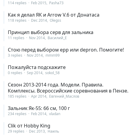
114 replies
Feb 2015
Pasha73
Как я делал ЯК и Arrow V.6 от Донатаса
118 replies
Dec 2014
Olegss
Принцип выбора серв для зальника
11 replies
Nov 2014
Василий_Е
Стою перед выбором epp или depron. Помогите!
3 replies
Nov 2014
mmm99
Пожалуйста подскажите
0 replies
Sep 2014
sokol_58
Сезон 2013-2014 года. Модели. Правила.
Комплексы. Всероссийские соревнования в Пензе.
185 replies
Apr 2014
Евгений_Маслов
Зальник Як-55: 66 см, 100 г
234 replies
Feb 2014
vladan
Clik от Hobby King
29 replies
Dec 2013
Наиль