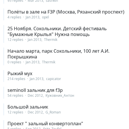
95 replies
Mar 2013
sashkin
Полёты в зале на F3P (Москва, Рязанский проспект)
4 replies
Jan 2013
орёl
25 Ноября. Сокольники. Детский фестиваль
"Бумажные Крылья" Нужна помощь
12 replies
Jan 2013
Thermik
Начало марта, парк Сокольники, 100 лет А.И.
Покрышкина
0 replies
Jan 2013
Thermik
Рыжий мух
214 replies
Jan 2013
capicator
seminoll зальник для f3p
54 replies
Dec 2012
Кужовник_Антон
Большой зальник
12 replies
Dec 2012
G_Roman
Проект " зальный конвертоплан"
5 replies
Sep 2012
Fritz_Teufel