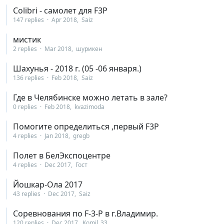
Colibri - самолет для F3P
147 replies
Apr 2018
Saiz
мистик
2 replies
Mar 2018
шурикен
Шахунья - 2018 г. (05 -06 января.)
136 replies
Feb 2018
Saiz
Где в Челябинске можно летать в зале?
0 replies
Feb 2018
kvazimoda
Помогите определиться ,первый F3P
4 replies
Jan 2018
gregb
Полет в БелЭкспоцентре
4 replies
Dec 2017
Гост
Йошкар-Ола 2017
43 replies
Dec 2017
Saiz
Соревнования по F-3-P в г.Владимир.
120 replies
Dec 2017
Komil_33