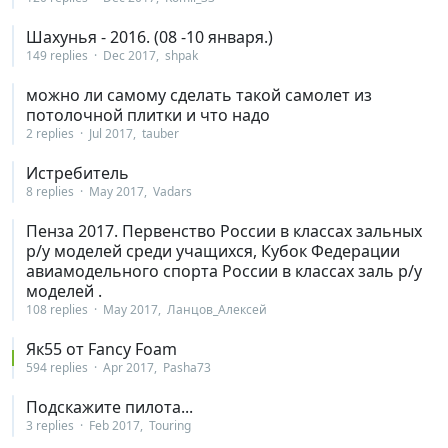
Шахунья - 2016. (08 -10 января.)
149 replies
Dec 2017
shpak
можно ли самому сделать такой самолет из
потолочной плитки и что надо
2 replies
Jul 2017
tauber
Истребитель
8 replies
May 2017
Vadars
Пенза 2017. Первенство России в классах зальных
р/у моделей среди учащихся, Кубок Федерации
авиамодельного спорта России в классах заль р/у
моделей .
108 replies
May 2017
Ланцов_Алексей
Як55 от Fancy Foam
594 replies
Apr 2017
Pasha73
Подскажите пилота...
3 replies
Feb 2017
Touring