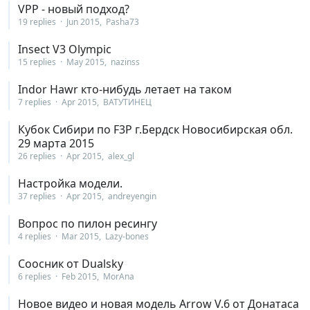
VPP - новый подход?
19 replies
Jun 2015
Pasha73
Insect V3 Olympic
15 replies
May 2015
nazinss
Indor Hawr кто-нибудь летает на таком
7 replies
Apr 2015
ВАТУТИНЕЦ
Кубок Сибири по F3P г.Бердск Новосибирская обл.
29 марта 2015
26 replies
Apr 2015
alex_gl
Настройка модели.
37 replies
Apr 2015
andreyengin
Вопрос по пилон ресингу
4 replies
Mar 2015
Lazy-bones
Соосник от Dualsky
6 replies
Feb 2015
MorAna
Новое видео и новая модель Arrow V.6 от Донатаса