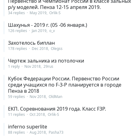
Первенство и Чемпионат России в классе зальных
р/у моделей. Пенза 12-15 апреля 2019.
34 replies
May 2019
Orlik-S
Шахунья - 2019 г. (05 -06 января.)
126 replies
Jan 2019
o_v
Захотелось биплан
178 replies
Dec 2018
Olegss
Чертеж зальника из потолочки
1 reply
Nov 2018
29rus
Кубок Федерации России. Первенство России
среди учащихся по F-3-P планируется в городе
Пенза в 2018
59 replies
Nov 2018
OldMan
ЕКП. Соревнования 2019 года. Класс F3P.
11 replies
Oct 2018
Orlik-S
inferno superlite
88 replies
Aug 2018
Pasha73