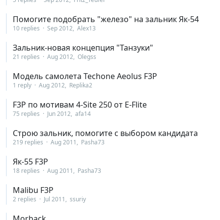
Помогите подобрать "железо" на зальник Як-54
10 replies
Sep 2012
Alex13
Зальник-новая концепция "Танзуки"
21 replies
Aug 2012
Olegss
Модель самолета Techone Aeolus F3P
1 reply
Aug 2012
Replika2
F3P по мотивам 4-Site 250 от E-Flite
75 replies
Jun 2012
afa14
Строю зальник, помогите с выбором кандидата
219 replies
Aug 2011
Pasha73
Як-55 F3P
18 replies
Aug 2011
Pasha73
Malibu F3P
2 replies
Jul 2011
ssuriy
Morback