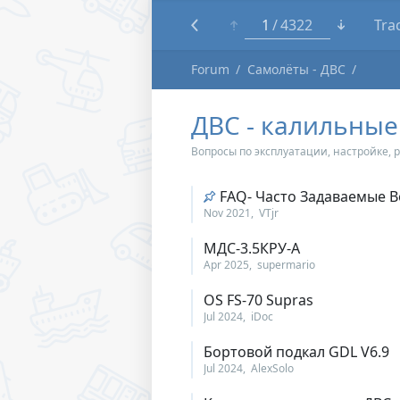
1
4322
Tra
Forum
Самолёты - ДВС
ДВС - калильные
Вопросы по эксплуатации, настройке,
FAQ- Часто Задаваемые 
Nov 2021
VTjr
МДС-3.5КРУ-А
Apr 2025
supermario
OS FS-70 Supras
Jul 2024
iDoc
Бортовой подкал GDL V6.9
Jul 2024
AlexSolo