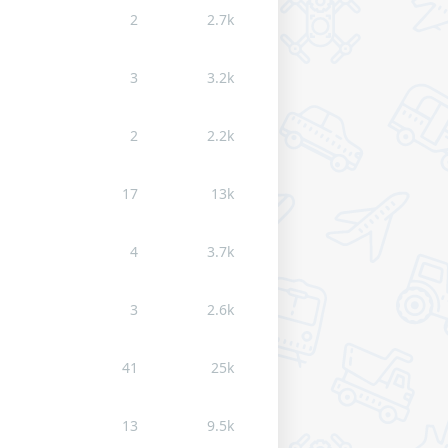
2
2.7k
3
3.2k
2
2.2k
17
13k
4
3.7k
3
2.6k
41
25k
13
9.5k