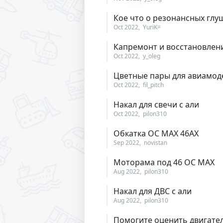
Кое что о резонансных глу
Oct 2022
YuriK=
Капремонт и восстановлен
Oct 2022
y_oleg
Цветные пары для авиамоде
Oct 2022
fil_pitch
Накал для свечи с али
Oct 2022
pilon310
Обкатка ОС МАХ 46АХ
Sep 2022
novistan
Моторама под 46 ОС МАХ
Aug 2022
pilon310
Накал для ДВС с али
Aug 2022
pilon310
Помогите оценить двигате