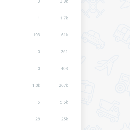
3
3.8k
1
1.7k
103
61k
0
261
0
403
1.0k
267k
5
5.5k
28
25k