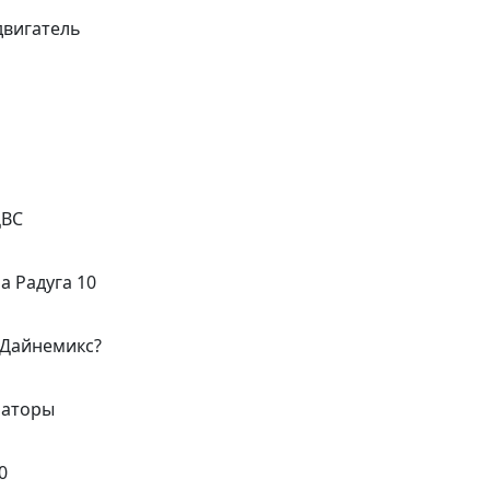
двигатель
ДВС
а Радуга 10
 Дайнемикс?
раторы
0