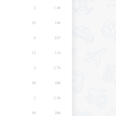
2
1.3k
29
16k
0
237
12
11k
3
2.7k
38
28k
2
2.5k
39
26k