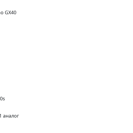
ho GX40
0s
1 аналог