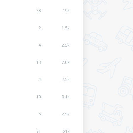
33
19k
2
1.5k
4
2.5k
13
7.0k
4
2.5k
10
5.1k
5
2.9k
81
51k