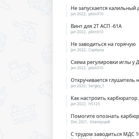
Не запускается калильный 
Jan 2022
pilon310
Винт для 2Т АСП -61А
Jan 2022
pilon310
Не заводиться на горячую
Jan 2022
Capitana
Схема регулировки иглы у 
Jan 2022
pilon310
Откручивается глушитель н
Jan 2022
Sergey_T
Как настроить карбюратор
Jan 2022
HS125
Помогите опознать карбю
Dec 2021
Клапауций
С трудом заводиться МДС 1