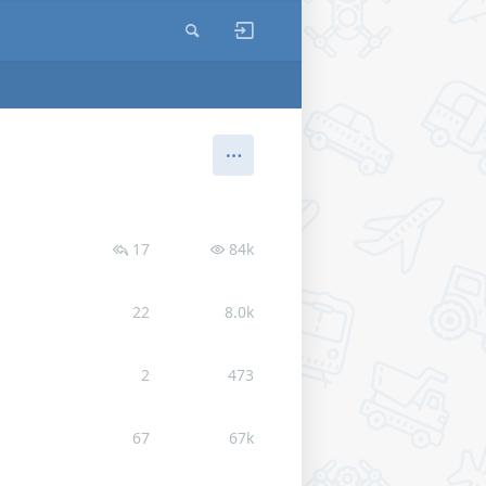
17
84k
22
8.0k
2
473
67
67k