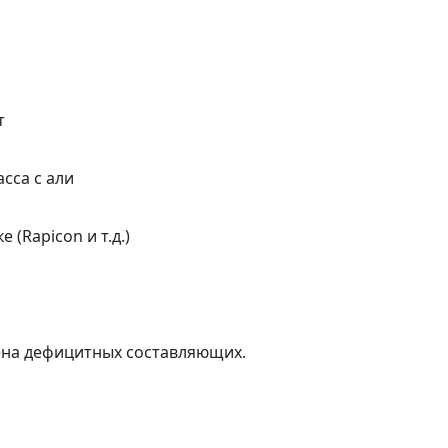
т
сса с али
 (Rapicon и т.д.)
ена дефицитных составляющих.