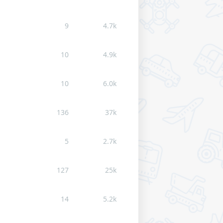
9
4.7k
10
4.9k
10
6.0k
136
37k
5
2.7k
127
25k
14
5.2k