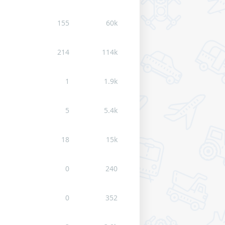
155
60k
214
114k
1
1.9k
5
5.4k
18
15k
0
240
0
352