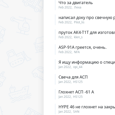
Что за двигатель
Feb 2022
Леха
написал доку про свечную р
Feb 2022
Pilot_lis
пруток АК4-Т1Т для изготов
Feb 2022
klen_s
ASP-91A греется, очень.
Feb 2022
NFA
Я ищу информацию о специ
Jan 2022
opi_44
Свеча для АСП
Jan 2022
HS125
Глохнет АСП -61 А
Jan 2022
HS125
HYPE 46 не глохнет на закр
Jan 2022
SAN