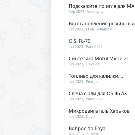
Подскажите по игле для МА
Sep 2023
Volodymyr
Восстановление резьбы в д
Jun 2023
Гена_Большой
O.S. FL-70
Jun 2023
Pand0562
Синтетика Motul Micro 2T
Jun 2023
Леха90
Топливо для калилки....
Jun 2023
Pilot_lis
Свеча с али для ОS 46 AX
Jun 2023
Pand0562
Микродвигатель Харьков
Jan 2023
Dacor
Вопрос по Enya
Nov 2022
y_oleg