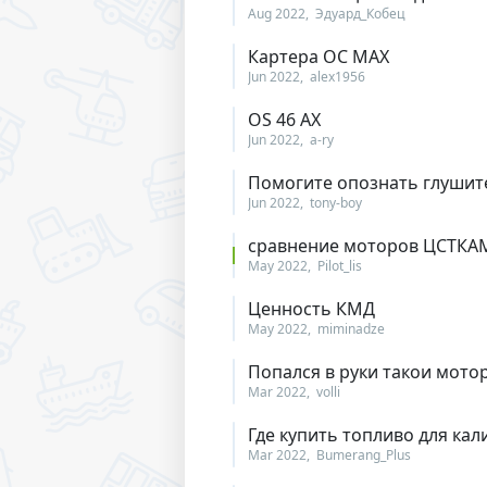
Aug 2022
Эдуард_Кобец
Картера ОС МАХ
Jun 2022
alex1956
OS 46 AX
Jun 2022
a-ry
Помогите опознать глушит
Jun 2022
tony-boy
сравнение моторов ЦСТКАМ-
May 2022
Pilot_lis
Ценность КМД
May 2022
miminadze
Попался в руки такои мотор
Mar 2022
volli
Где купить топливо для кали
Mar 2022
Bumerang_Plus