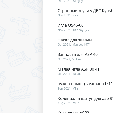
Dec 2021
Sergey_T
Странные звуки у ДВС Kyos
Nov 2021
sev
Игла OS46AX
Nov 2021
Клапауций
Накал для звезды.
Oct 2021
Матрос1971
Запчасти для ASP 46
Oct 2021
V_Alex
Малая игла ASP 80 4T
Oct 2021
Казак
нужна помощь yamada fz11
Sep 2021
VTjr
Коленвал и шатун для asp 9
Aug 2021
VTjr