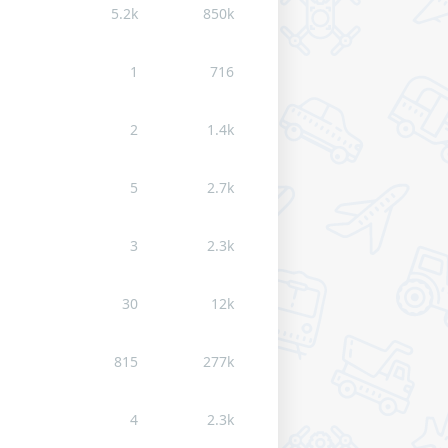
5.2k
850k
1
716
2
1.4k
5
2.7k
3
2.3k
30
12k
815
277k
4
2.3k