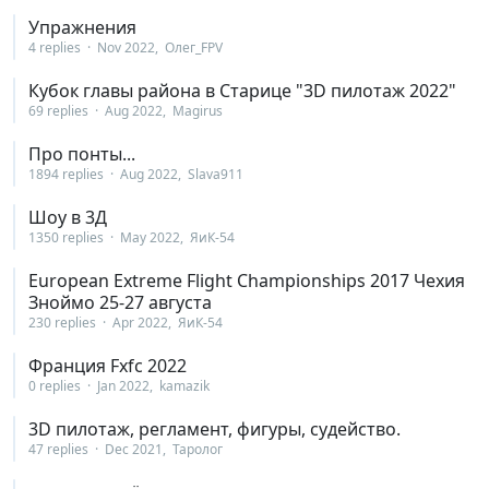
Упражнения
4 replies
Nov 2022
Олег_FPV
Кубок главы района в Старице "3D пилотаж 2022"
69 replies
Aug 2022
Magirus
Про понты...
1894 replies
Aug 2022
Slava911
Шоу в 3Д
1350 replies
May 2022
ЯиК-54
European Extreme Flight Championships 2017 Чехия
Зноймо 25-27 августа
230 replies
Apr 2022
ЯиК-54
Франция Fxfc 2022
0 replies
Jan 2022
kamazik
3D пилотаж, регламент, фигуры, судейство.
47 replies
Dec 2021
Таролог