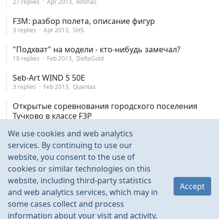
27 replies
Apr 2013
kinshas
F3M: разбор полета, описание фигур
3 replies
Apr 2013
SHS
"Подхват" на модели - кто-нибудь замечал?
19 replies
Feb 2013
DeltaGold
Seb-Art WIND S 50E
3 replies
Feb 2013
Quantas
Открытые соревнования городского поселения
Тучково в классе F3P
52 replies
Feb 2013
kirya585
We use cookies and web analytics
services. By continuing to use our
website, you consent to the use of
cookies or similar technologies on this
website, including third-party statistics
Accept
and web analytics services, which may in
some cases collect and process
information about your visit and activity.