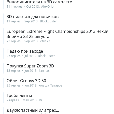
Выкос двигателя на 3D самолете.
111 replies
Oct 2013
AlexOrlo
3D пилотаж для новичков
19 replies
Sep 2013
BlockBuster
European Extreme Flight Championships 2013 Чехия
Зноймо 23-25 августа
73 replies
Sep 2013
vitus77
Падаю при заходе
27 replies
Jul 2013
BlockBuster
Покупка Super Zoom 3D
13 replies
Jun 2013
kinshas
Облет Groovy 3D 50
25 replies
Jun 2013
Алеша_Татаров
Трейл-ленты
2 replies
May 2013
DGP
Двухлопастный или трех...