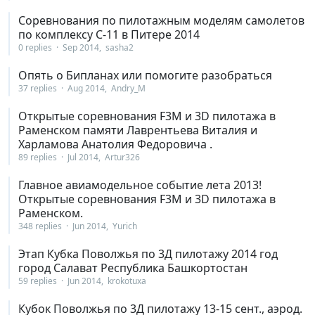
Соревнования по пилотажным моделям самолетов
по комплексу С-11 в Питере 2014
0 replies
Sep 2014
sasha2
Опять о Бипланах или помогите разобраться
37 replies
Aug 2014
Andry_M
Открытые соревнования F3M и 3D пилотажа в
Раменском памяти Лаврентьева Виталия и
Харламова Анатолия Федоровича .
89 replies
Jul 2014
Artur326
Главное авиамодельное событие лета 2013!
Открытые соревнования F3M и 3D пилотажа в
Раменском.
348 replies
Jun 2014
Yurich
Этап Кубка Поволжья по 3Д пилотажу 2014 год
город Салават Республика Башкортостан
59 replies
Jun 2014
krokotuxa
Кубок Поволжья по 3Д пилотажу 13-15 сент., аэрод.