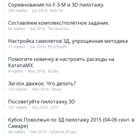
Соревнования по F-3-M и 3D пилотажу.
330 replies
Jun 2016
ЯиК-54
Составляем комплекс/полётное задание.
64 replies
Jun 2016
Terranozavr
Настройка самолетов 3Д, упрощенная методика
71 replies
Jun 2016
PILOTon99
Помогите новичку в настроить расходы на
КатаnaMX
4 replies
May 2016
RLuka
Заглох движок. Что делать?
133 replies
Mar 2016
Blues
Посоветуйте пилотажку 3D
101 replies
Oct 2015
st77
Кубок Поволжья по 3Д пилотажу 2015 (04-06 сент. в
Самаре)
44 replies
Sep 2015
Губанов_Игорь