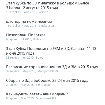
Этап кубка по 3D пилатажу в Большом Вьясе
31июля - 2 августа 2015 года.
139 replies
Aug 2015
vvshish
штопор на ноже.нюансы
150 replies
Aug 2015
BlockBuster
Низкоплан. Пилотяга.
6 replies
Jul 2015
Rizhiy
Этап Кубка Поволжья по F3M и 3D, Салават 11-13
июня 2015 года
33 replies
Jun 2015
Baloo
Расписание соревнований по 3Д и 3М в 2015 году
39 replies
May 2015
Mongoose9999
Сборы по 3Д в Бобровке 22-24 мая 2015 года
2 replies
May 2015
SkY_booster
Как научить летать авиамодель ?
8 replies
May 2015
Mongoose9999