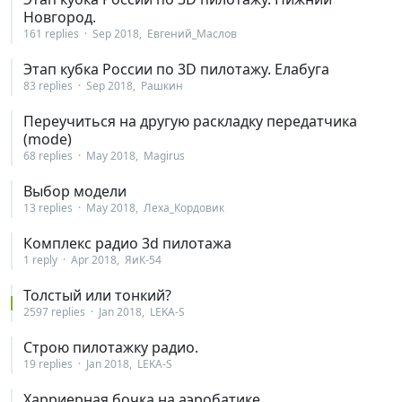
Новгород.
161 replies
Sep 2018
Евгений_Маслов
Этап кубка России по 3D пилотажу. Елабуга
83 replies
Sep 2018
Рашкин
Переучиться на другую раскладку передатчика
(mode)
68 replies
May 2018
Magirus
Выбор модели
13 replies
May 2018
Леха_Кордовик
Комплекс радио 3d пилотажа
1 reply
Apr 2018
ЯиК-54
Толстый или тонкий?
2597 replies
Jan 2018
LEKA-S
Строю пилотажку радио.
19 replies
Jan 2018
LEKA-S
Харриерная бочка на аэробатике