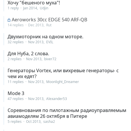
Хочу "бешеного муха"!
1 reply
Jan 2014
Udjin
Aeroworks 30cc EDGE 540 ARF-QB
14 replies
Dec 2013
Rut
Двухмоторник на одном моторе.
32 replies
Nov 2013
EVIL
Для Нуба, 2 слова.
2 replies
Nov 2013
biver72
Генераторы Vortex, или вихревые генераторы- с
чем их едят?
11 replies
Nov 2013
Moonlight_Dreamer
Mode 3
47 replies
Nov 2013
Alexander53
Соревнования по пилотажным радиоуправляемым
авиамоделям 26 октября в Питере
5 replies
Oct 2013
sasha2