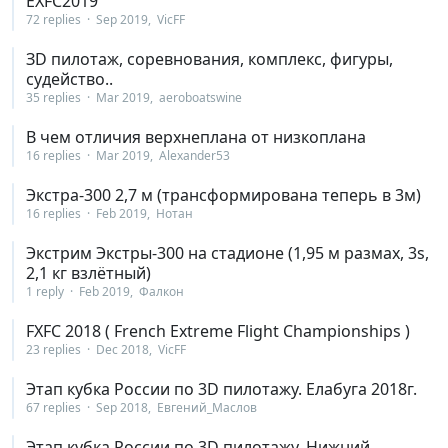
EXFC2019
72 replies
Sep 2019
VicFF
ЗD пилотаж, соревнования, комплекс, фигуры,
судейство..
35 replies
Mar 2019
aeroboatswine
В чем отличия верхнеплана от низкоплана
16 replies
Mar 2019
Alexander53
Экстра-300 2,7 м (трансформирована теперь в 3м)
16 replies
Feb 2019
Нотан
Экстрим Экстры-300 на стадионе (1,95 м размах, 3s,
2,1 кг взлётный)
1 reply
Feb 2019
Фалкон
FXFC 2018 ( French Extreme Flight Championships )
23 replies
Dec 2018
VicFF
Этап кубка России по 3D пилотажу. Елабуга 2018г.
67 replies
Sep 2018
Евгений_Маслов
Этап кубка России по 3D пилотажу. Нижний