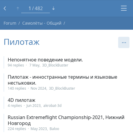
1
482
Forum
Самолёты - Общий
Пилотаж
Непонятное поведение модели.
94 replies
7 May
3D_BlockBuster
Пилотаж - инностранные термины и языковые
нестыковки.
140 replies
Nov 2024
3D_BlockBuster
4D пилотаж
4 replies
Jun 2023
akrobat-3d
Russian Extremeflight Championship-2021, Нижний
Новгород
224 replies
May 2023
Baloo