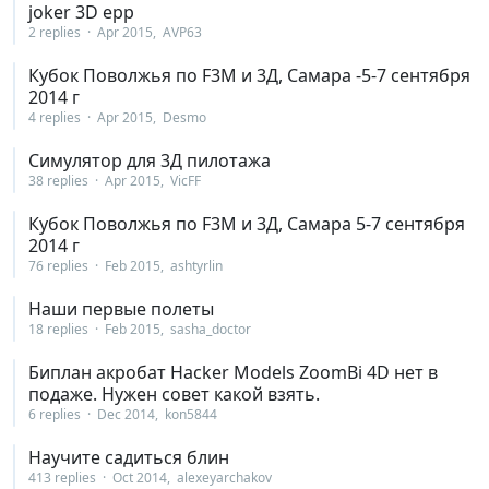
joker 3D epp
2 replies
Apr 2015
AVP63
Кубок Поволжья по F3M и 3Д, Самара -5-7 сентября
2014 г
4 replies
Apr 2015
Desmo
Симулятор для 3Д пилотажа
38 replies
Apr 2015
VicFF
Кубок Поволжья по F3M и 3Д, Самара 5-7 сентября
2014 г
76 replies
Feb 2015
ashtyrlin
Наши первые полеты
18 replies
Feb 2015
sasha_doctor
Биплан акробат Hacker Models ZoomBi 4D нет в
подаже. Нужен совет какой взять.
6 replies
Dec 2014
kon5844
Научите садиться блин
413 replies
Oct 2014
alexeyarchakov