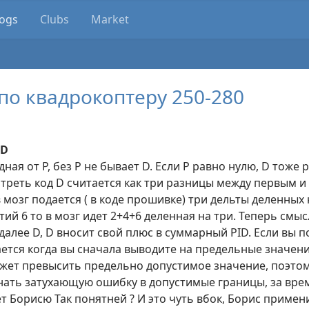
logs
Clubs
Market
по квадрокоптеру 250-280
3D
ная от P, без P не бывает D. Если P равно нулю, D тоже 
треть код D считается как три разницы между первым 
в мозг подается ( в коде прошивке) три дельты деленных 
тий 6 то в мозг идет 2+4+6 деленная на три. Теперь смыс
 далее D, D вносит свой плюс в суммарный PID. Если вы 
ается когда вы сначала выводите на предельные значени
ет превысить предельно допустимое значение, поэтом
гнать затухающую ошибку в допустимые границы, за время
т Борисю Так понятней ? И это чуть вбок, Борис приме