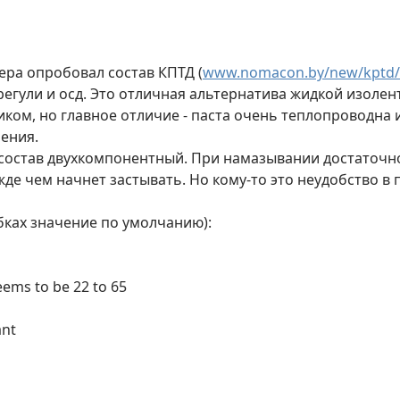
тера опробовал состав КПТД (
www.nomacon.by/new/kptd
регули и осд. Это отличная альтернатива жидкой изолент
ком, но главное отличие - паста очень теплопроводна 
ления.
- состав двухкомпонентный. При намазывании достаточ
де чем начнет застывать. Но кому-то это неудобство в 
бках значение по умолчанию):
eems to be 22 to 65
ant