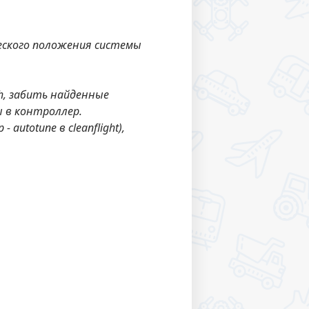
еского положения системы
ch, забить найденные
ы в контроллер.
utotune в cleanflight),