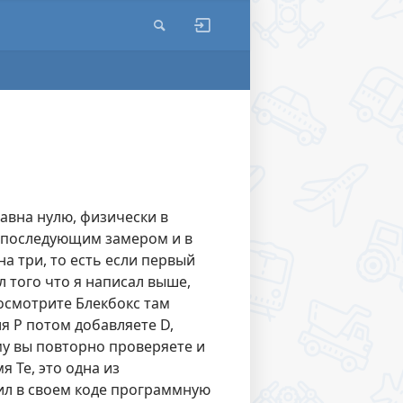
равна нулю, физически в
и последующим замером и в
на три, то есть если первый
л того что я написал выше,
посмотрите Блекбокс там
я P потом добавляете D,
у вы повторно проверяете и
 Te, это одна из
нил в своем коде программную