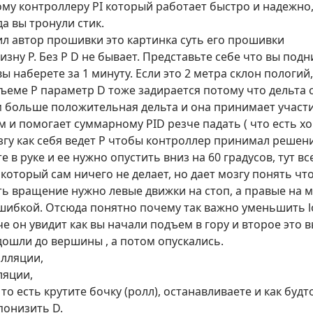
рому контроллеру PI который работает быстро и надежно
да вы тронули стик.
л автор прошивки это картинка суть его прошивки
изну P. Без P D не бывает. Представьте себе что вы подн
ы наберете за 1 минуту.
Если это 2 метра склон пологий,
дъеме P параметр D тоже задирается потому что дельта
м больше положительная дельта и она принимает участие
 и помогает суммарному PID резче падать ( что есть хоро
озгу как себя ведет P чтобы контроллер принимал реше
 в руке и ее нужно опустить вниз на 60 градусов, тут все
р который сам ничего не делает, но дает мозгу понять ч
ь вращение нужно левые движки на стоп, а правые на м
шибкой. Отсюда понятно почему так важно уменьшить l
е он увидит как вы начали подъем в гору и второе это в
дошли до вершины , а потом опускались.
илляции,
ляции,
 то есть крутите бочку (ролл), останавливаете и как будт
понизить D.