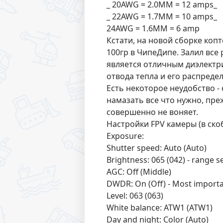
_ 20AWG = 2.0MM = 12 amps_
_ 22AWG = 1.7MM = 10 amps_
24AWG = 1.6MM = 6 amp
Кстати, на новой сборке коп
100гр в ЧипеДипе. Залил все 
является отличным диэлектри
отвода тепла и его распреде
Есть некоторое неудобство 
намазать все что нужно, преж
совершенно не воняет.
Настройки FPV камеры (в ско
Exposure:
Shutter speed: Auto (Auto)
Brightness: 065 (042) - range s
AGC: Off (Middle)
DWDR: On (Off) - Most import
Level: 063 (063)
White balance: ATW1 (ATW1)
Day and night: Color (Auto)