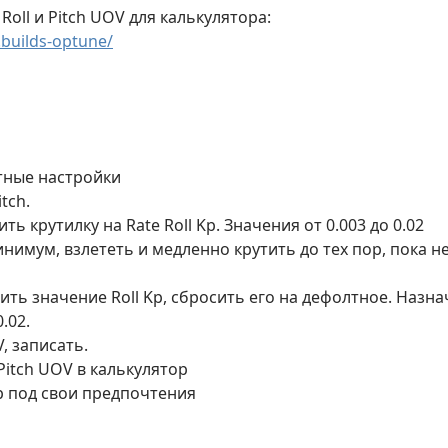
oll и Pitch UOV для калькулятора:
.builds-optune/
тные настройки
itch.
ь крутилку на Rate Roll Kp. Значения от 0.003 до 0.02
инимум, взлететь и медленно крутить до тех пор, пока н
ть значение Roll Kp, сбросить его на дефолтное. Назнач
.02.
, записать.
Pitch UOV в калькулятор
p под свои предпочтения