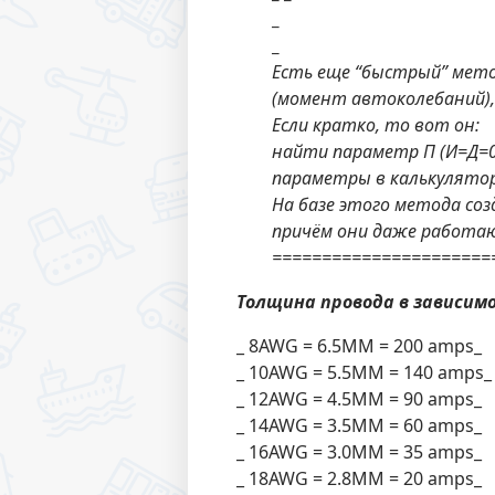
_
_
Есть еще “быстрый” мето
(момент автоколебаний),
Если кратко, то вот он:
найти параметр П (И=Д=0)
параметры в калькулятор
На базе этого метода соз
причём они даже работают
======================
Толщина провода в зависимо
_ 8AWG = 6.5MM = 200 amps_
_ 10AWG = 5.5MM = 140 amps_
_ 12AWG = 4.5MM = 90 amps_
_ 14AWG = 3.5MM = 60 amps_
_ 16AWG = 3.0MM = 35 amps_
_ 18AWG = 2.8MM = 20 amps_