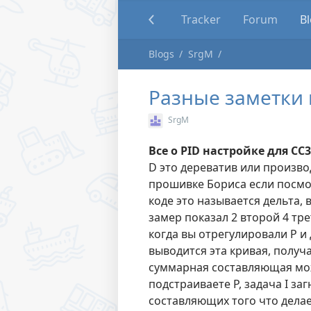
Tracker
Forum
B
Blogs
SrgM
Разные заметки 
SrgM
Все о PID настройке для CC
D это дереватив или производ
прошивке Бориса если посмо
коде это называется дельта, 
замер показал 2 второй 4 тре
когда вы отрегулировали P и
выводится эта кривая, получ
суммарная составляющая мож
подстраиваете P, задача I за
составляющих того что делае