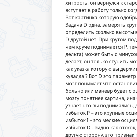
хитрость, он вернулся к ста
вступает в работу только ког
Вот картинка которую одобри
Задача D одна, замерять крут
определить сколько высоты в
D другой нет. При крутом по
чем круче поднимается P, те
дельта) может быть с минусом
делает, он только стучить м
как указка которую вы держите
кувалда ? Вот D это парамет
мозг понимает что остановит
больно или маневр будет с о
мозгу понятнее картина, инач
узнает что вы поднимались, 
избыток P – это крупные осц
избыток I – это мелкие осцил
избыток D - видно как отскок,
другую сторону, это признак 