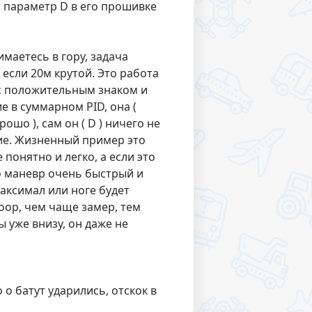
, параметр D в его прошивке
имаетесь в гору, задача
 если 20м крутой. Это работа
 с положительным знаком и
 в суммарном PID, она (
шо ), сам он ( D ) ничего не
ние. Жизненный пример это
 понятно и легко, а если это
то маневр очень быстрый и
аксимал или ноге будет
oop, чем чаще замер, тем
ы уже внизу, он даже не
о о батут ударились, отскок в