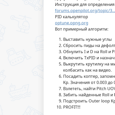
Инструкция для определения R
forums.openpilot.org/topic/3..
PID калькулятор
optune.opng.org
Вот примерный алгоритм:
Выставить нужные углы
Сбросить пиды на дефол
Обнулить I и D на Roll и P
Включить TxPID и назначит
Выкрутить крутилку на м
колбасить как на видео.
Посадить коптер, запомни
Kp. Значения от 0.003 до 0
Взлететь, найти Pitch UOV
Забить найденные Roll и 
Подстроить Outer loop K
PROFIT!!!
_ _