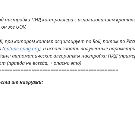
д настройки ПИД контроллера с использованием критич
 он же UOV.
, при котором коптер осциллирует по Roll, потом по Pit
 (
optune.opng.org
), и использовать полученные параметр
даны автоматические алгоритмы настройки ПИД (пример - a
 (правда не всегда, + опасно это)
============================================
сти от нагрузки: