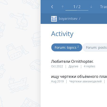
1
2
Tra
boyarintsev
Activity
2
Forum: topics
Forum: posts
Любители Ornithopter.
Oct 2022
Другие
4 replies
ищу чертежи объёмного план
Aug 2019
Чертежи авиамоделей