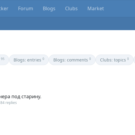
cker
Forum
Blogs
Clubs
Market
95
0
0
0
Blogs: entries
Blogs: comments
Clubs: topics
ера под старину.
84 replies