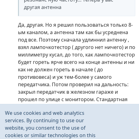
другая антенна
Да, другая. Но я решил пользоваться только 8-
ым каналом, а антенна там как бы усреднена
под все. Поэтому сначала удлиннил антенну ,
взял лампочкотестор ( другого нет ничего) и по
миллиметру кусал, до того, как лампочкотестор
будет гореть ярче всего на конце антенны и ни
как не должен гореть в начале ( до
противовеса) и уж тем-более у самого
передатчика. Потом проверил на дальность:
закрыл передатчик в железном гараже и
прошел по улице с монитором. Стандартная
антенна тут доставала метров на 400, новая
We use cookies and web analytics
больше метров на 50-70 и греться стал меньше
services. By continuing to use our
естественно, потому что хоть какой то
website, you consent to the use of
резонанс появился ( согласовка). Но всё-равно
cookies or similar technologies on this
греется конечно. Но и в весе выиграл не мало,