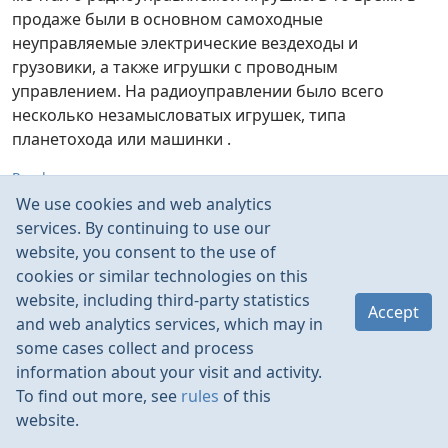
продаже были в основном самоходные
неуправляемые электрические вездеходы и
грузовики, а также игрушки с проводным
управлением. На радиоуправлении было всего
несколько незамысловатых игрушек, типа
планетохода или машинки .
Read more
We use cookies and web analytics
Aug 2010
3
services. By continuing to use our
website, you consent to the use of
cookies or similar technologies on this
website, including third-party statistics
Accept
and web analytics services, which may in
some cases collect and process
information about your visit and activity.
To find out more, see
rules
of this
website.
Rules
Contacts
Language