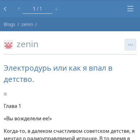
1
1
Blogs
zenin
zenin
Электродурь или как я впал в
детство.
Глава 1
«Вы вожделели ее!»
Когда-то, в далеком счастливом советском детстве, я
мечтал о радиоуправляемой игрушке. В то время в