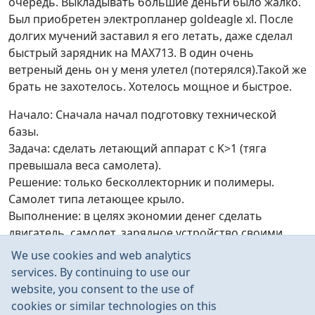
очередь. Выкладывать большие деньги было жалко.
Был приобретен электропланер goldeagle xl. После
долгих мучений заставил я его летать, даже сделал
быстрый зарядник на MAX713. В один очень
ветреный день он у меня улетел (потерялся).Такой же
брать не захотелось. Хотелось мощное и быстрое.
Начало: Сначала начал подготовку технической
базы.
Задача: сделать летающий аппарат с K>1 (тяга
превышала веса самолета).
Решение: только бесколлекторник и полимеры.
Самолет типа летающее крыло.
Выполнение: в целях экономии денег сделать
двигатель, самолет, зарядное устройство своими
силами.
We use cookies and web analytics
services. By continuing to use our
Все по порядку:
website, you consent to the use of
cookies or similar technologies on this
Read more