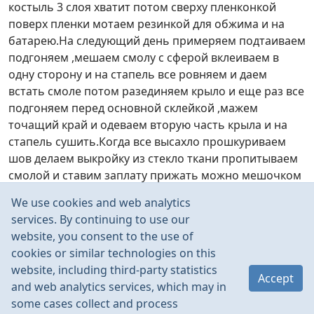
костыль 3 слоя хватит потом сверху пленконкой
поверх пленки мотаем резинкой для обжима и на
батарею.На следующий день примеряем подтаиваем
подгоняем ,мешаем смолу с сферой вклеиваем в
одну сторону и на стапель все ровняем и даем
встать смоле потом разединяем крыло и еще раз все
подгоняем перед основной склейкой ,мажем
точащий край и одеваем вторую часть крыла и на
стапель сушить.Когда все высахло прошкуриваем
шов делаем выкройку из стекло ткани пропитываем
смолой и ставим заплату прижать можно мешочком
с песком или через поролон грузом после такого
We use cookies and web analytics
ремонта прибавит в весе примерно 2,5 гр.что в
services. By continuing to use our
полне приемлемо.Фото прилагаю
website, you consent to the use of
cookies or similar technologies on this
Read more
website, including third-party statistics
Accept
Feb 2015
0
and web analytics services, which may in
some cases collect and process