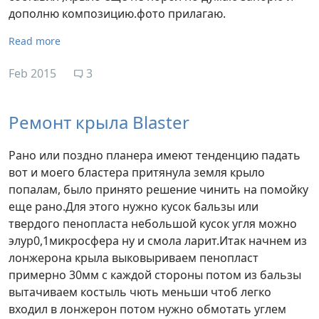
дополню композицию.фото прилагаю.
Read more
Feb 2015
3
Ремонт крыла Blaster
Рано или поздно планера имеют тенденцию падать
вот и моего бластера притянула земля крыло
попалам, было принято решение чинить на помойку
еще рано.Для этого нужно кусок бальзы или
твердого пенопласта небольшой кусок угля можно
элур0,1микросфера ну и смола ларит.Итак начнем из
лонжерона крыла выковыриваем пенопласт
примерно 30мм с каждой стороны потом из бальзы
вытачиваем костыль чють меньши чтоб легко
входил в лонжерон потом нужно обмотать углем