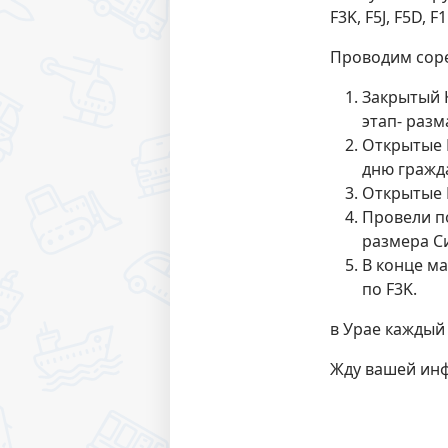
F3K, F5J, F5D,
Проводим сор
Закрытый К
этап- разм
Открытые 
дню гражда
Открытые 
Провели п
размера С
В конце м
по F3K.
в Урае каждый 
Жду вашей ин