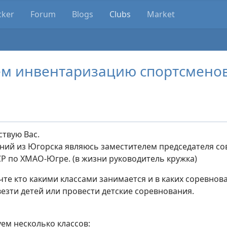
cker
Forum
Blogs
Clubs
Market
ем инвентаризацию спортсменов
ствую Вас.
ений из Югорска являюсь заместителем председателя со
Р по ХМАО-Югре. (в жизни руководитель кружка)
те кто какими классами занимается и в каких соревнова
езти детей или провести детские соревнования.
ем несколько классов: