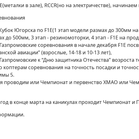
 F1E(металки в зале), RCCR(но на электричестве), начинаем
евнования
убок Югорска по F1E(1 этап модели размах до 300мм на 
ах до 500мм, 3 этап - резиномоторки, 4 этап - F1E на пр
Газпромовские соревнования в начале декабря F1E по
нской авиации” (взрослые, 14-18 и 10-13 лет),
Газпромовские к “Дню защитника Отечества” возроста т
о коптерам соревнования на точность посадки и точнос
имы 5.
ая проводим или Чемпионат и первенство ХМАО или Че
год в конце марта на каникулах проходит Чемпионат и П
формации.