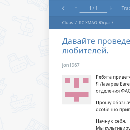
1
1
Tra
Clubs
RC ХМАО-Югра
Давайте провед
любителей.
jon1967
Ребята привет
Я Лазарев Евг
отделения ФАС
Прошу обознач
особенно прив
Начну с себя.
Мы культивиру