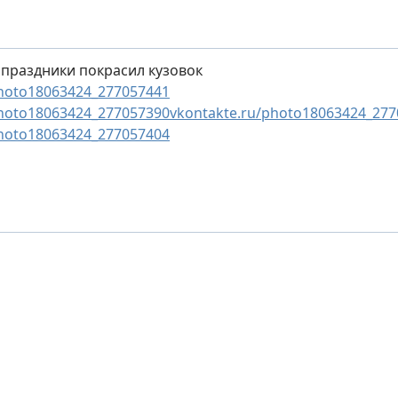
 праздники покрасил кузовок
photo18063424_277057441
photo18063424_277057390
vkontakte.ru/photo18063424_27
photo18063424_277057404