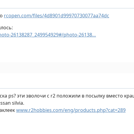
ло
rcopen.com/files/4d8901d99970730077aa74dc
илось:
photo-26138287_249954929#/photo-26138…
аска ps? эти зволочи с r2 положили в посылку вместо кр
san silvia.
наклеек
www.r2hobbies.com/eng/products.php?cat=289