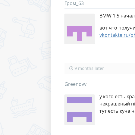
Гром_63
BMW 1:5 нача
вот что получ
vkontakte.ru/
9 months later
Greenovv
у кого есть кр
некрашеный nis
тут есть куча 