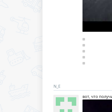
N_E
вот, что получ