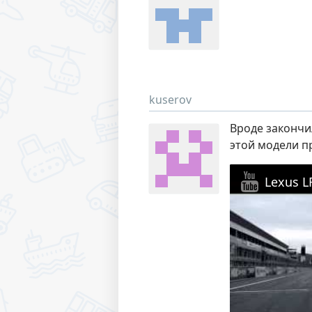
kuserov
Вроде закончил
этой модели п
Lexus L