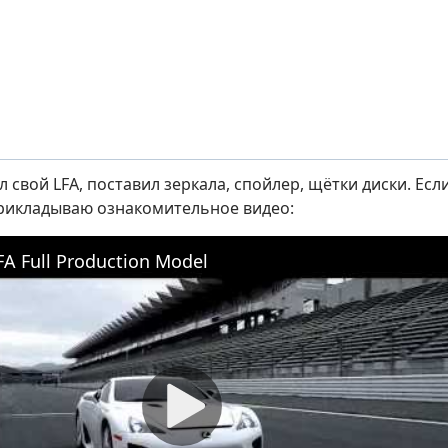
 свой LFA, поставил зеркала, спойлер, щётки диски. Ес
рикладываю ознакомительное видео:
FA Full Production Model