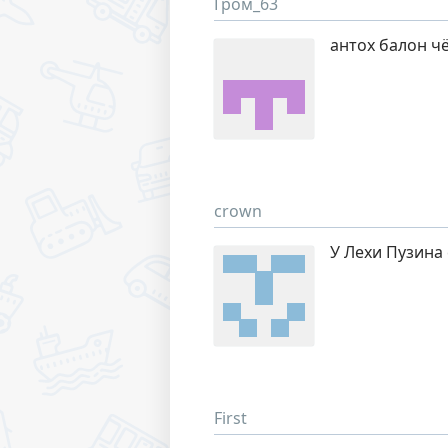
Гром_63
антох балон ч
crown
У Лехи Пузина
First