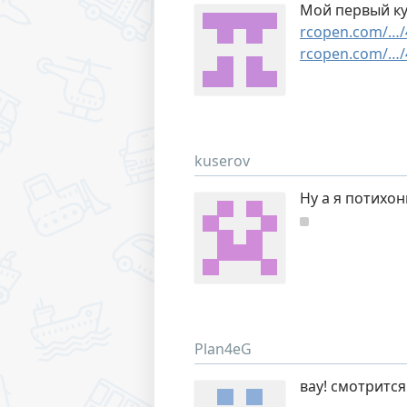
Мой первый ку
rcopen.com/…/
rcopen.com/…/
kuserov
Ну а я потихон
Plan4eG
вау! смотритс