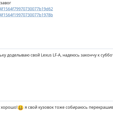
завог
4f1564f79970730077b19d62
4f1564f19970730077b1978b
ьку доделываю свой Lexus LF-A, надеюсь закончу к суббо
😃
я хорошо!
я свой кузовок тоже собираюсь перекраши