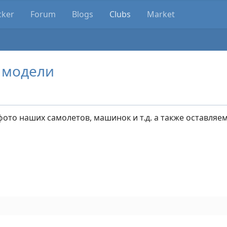
cker
Forum
Blogs
Clubs
Market
 модели
то наших самолетов, машинок и т.д. а также оставляем 