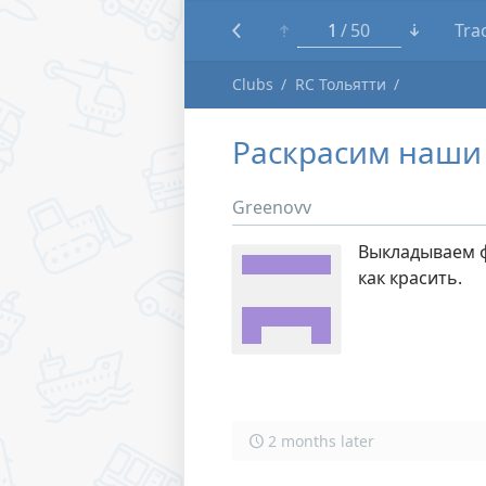
1
50
Tra
Clubs
RC Тольятти
Раскрасим наши
Greenovv
Выкладываем фо
как красить.
2 months later