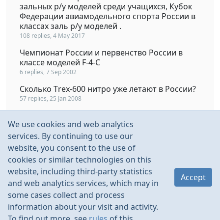
зальных р/у моделей среди учащихся, Кубок
Федерации авиамодельного спорта России в
классах заль р/у моделей .
108 replies, 4 May 2017
Чемпионат России и первенство России в
классе моделей F-4-C
6 replies, 7 Sep 2002
Сколько Тrex-600 нитро уже летают в России?
57 replies, 25 Jan 2008
Сколько в России осталось боевых
We use cookies and web analytics
самолётов?
services. By continuing to use our
167 replies, 20 Feb 2010
website, you consent to the use of
1\7 и 1\8 шосейники, сколько нас в в России,
cookies or similar technologies on this
давайте запишемся
website, including third-party statistics
58 replies, 14 Jul 2013
Accept
and web analytics services, which may in
some cases collect and process
information about your visit and activity.
To find out more, see
rules
of this