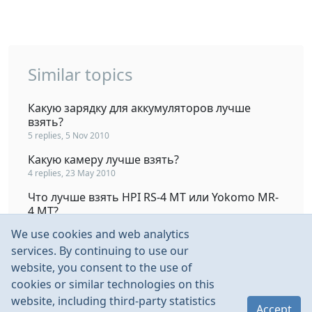
Similar topics
Какую зарядку для аккумуляторов лучше
взять?
5 replies, 5 Nov 2010
Какую камеру лучше взять?
4 replies, 23 May 2010
Что лучше взять HPI RS-4 MT или Yokomo MR-
4 MT?
31 replies, 3 Oct 2002
We use cookies and web analytics
Что лучше взять DragonFly или Jabo???
services. By continuing to use our
9 replies, 10 Apr 2004
website, you consent to the use of
cookies or similar technologies on this
Что лучше взять: планер или вертолет?
website, including third-party statistics
33 replies, 26 Mar 2013
Accept