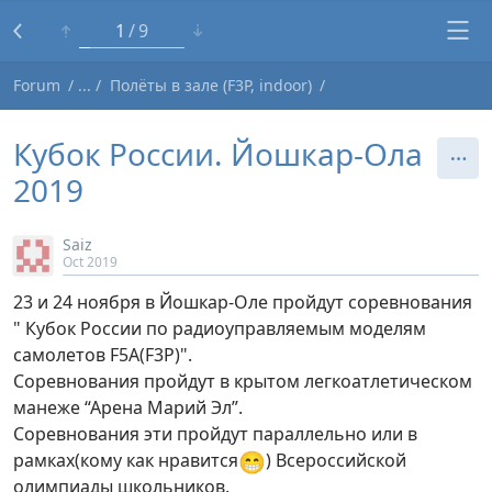
1
9
Forum
Полёты в зале (F3P, indoor)
Кубок России. Йошкар-Ола
2019
Saiz
Oct 2019
23 и 24 ноября в Йошкар-Оле пройдут соревнования
" Кубок России по радиоуправляемым моделям
самолетов F5A(F3Р)".
Соревнования пройдут в крытом легкоатлетическом
манеже “Арена Марий Эл”.
Соревнования эти пройдут параллельно или в
😁
рамках(кому как нравится
) Всероссийской
олимпиады школьников.