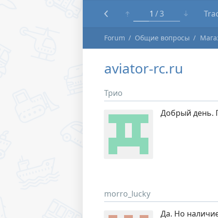
1
3
Tra
Forum
Общие вопросы
Мага
aviator-rc.ru
Трио
Добрый день. 
morro_lucky
Да. Но наличи