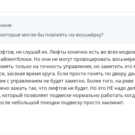
ников
:
,которые могли бы повлиять на восьмёрку?
юфтов, не слушай их. Люфты конечно есть во всех модельн
айлентблоки. Но они не могут провоцировать восьмёрк
лиять только на точность управления, но заметить это
е, засекая время круга. Если просто гонять по двору, д
м с управлением не будет заметно. Более того, на реве
но зажать так, что люфтов не будет. Но это НЕ надо де
, который позволяет подвеске нормально работать когда
после небольшой поездки подвеску просто заклинит.