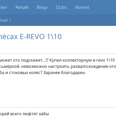
cker
Forum
Blogs
Clubs
Market
Road
лёсах E-REVO 1\10
может кто подскажет…!? Купил коллекторную e-revo 1\10
ьмёркой, невозможно настроить развал\схождение-эт
ба и стоковых колёс? Заранее благодарен.
орей всего люфтят хабы