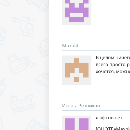
Maxbl4
В целом ничего
всего просто р
хочется, можн
Игорь_Резников
люфтов нет
[QUOTE=Maxbl4