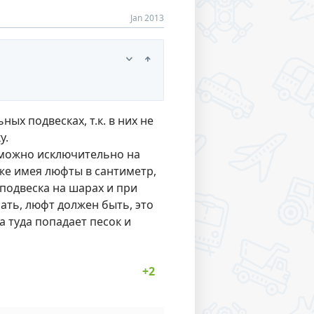
Jan 2013
ых подвесках, т.к. в них не
у.
 можно исключительно на
аже имея люфты в сантиметр,
 подвеска на шарах и при
лать, люфт должен быть, это
 туда попадает песок и