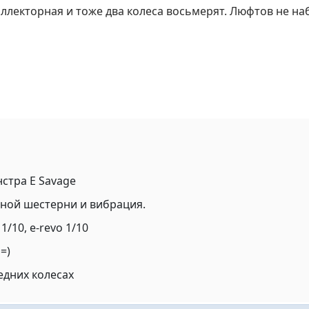
оллекторная и тоже два колеса восьмерят. Люфтов не на
стра E Savage
вной шестерни и вибрация.
 1/10, e-revo 1/10
=)
едних колесах