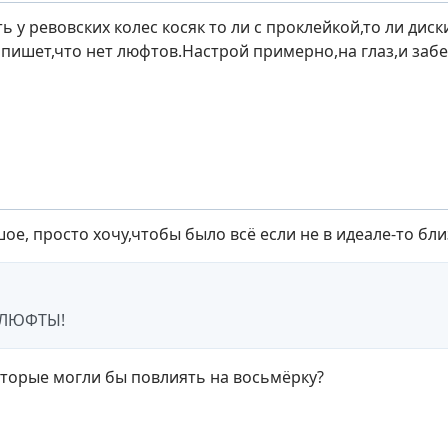
ть у ревовских колес косяк то ли с проклейкой,то ли дис
 пишет,что нет люфтов.Настрой примерно,на глаз,и забей
е, просто хочу,чтобы было всё если не в идеале-то близ
 ЛЮФТЫ!
оторые могли бы повлиять на восьмёрку?