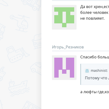
Да вот хрен,ес
более человек
не повлияет.
Игорь_Резников
Спасибо большо
mashinist
:
Потому что
а люфты где,к