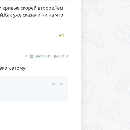
ки кривые,скорей второе.Тем
.Как уже сказали,ни на что
mashinist
Jan 2013
ко к этому!