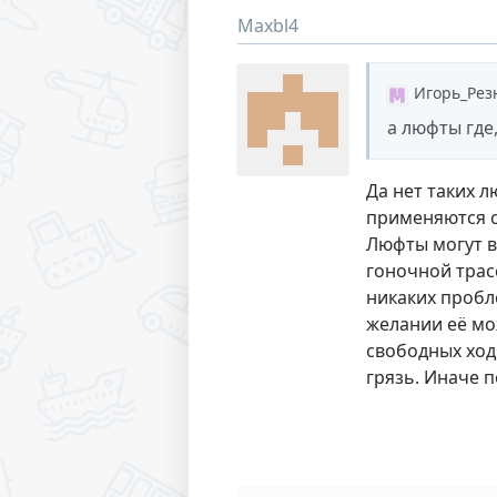
Maxbl4
Игорь_Рез
а люфты где
Да нет таких л
применяются с
Люфты могут в
гоночной трасс
никаких пробле
желании её мож
свободных ход
грязь. Иначе 