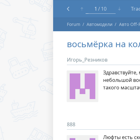
1
10
Tra
Forum
Автомодели
Авто Off-
восьмёрка на ко
Игорь_Резников
Здравствуйте, 
небольшой вос
такого масшта
888
Люфты есть ск