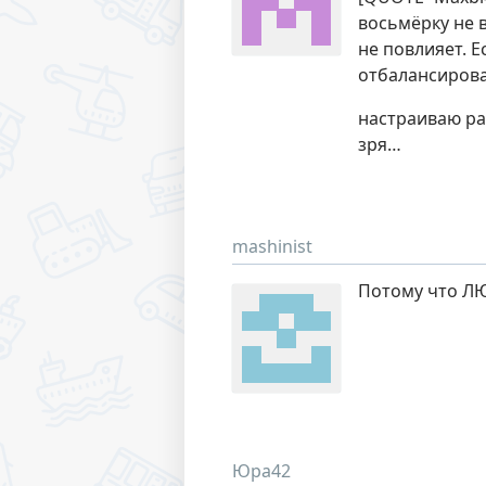
восьмёрку не в
не повлияет. 
отбалансирова
настраиваю ра
зря…
mashinist
Потому что Л
Юра42