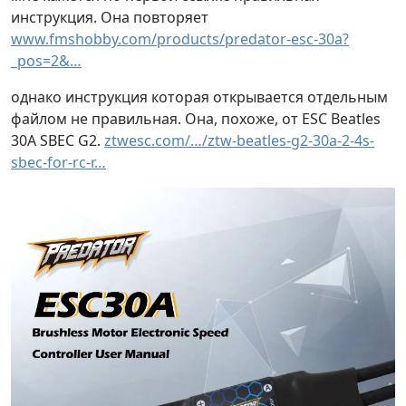
инструкция. Она повторяет
www.fmshobby.com/products/predator-esc-30a?
_pos=2&…
однако инструкция которая открывается отдельным
файлом не правильная. Она, похоже, от ESC Beatles
30A SBEC G2.
ztwesc.com/…/ztw-beatles-g2-30a-2-4s-
sbec-for-rc-r…