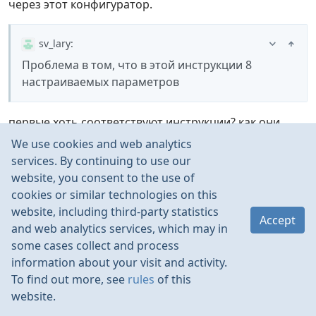
через этот конфигуратор.
sv_lary
:
Проблема в том, что в этой инструкции 8
настраиваемых параметров
первые хоть соответствуют инструкции? как они
звучат? Нам нужна 4 строчка. Думаю можно даже
We use cookies and web analytics
поменять тип батареи на NIMH в 2 строчке и
services. By continuing to use our
установить значение 0% в 4. тогда вообще
website, you consent to the use of
отключится защита.
cookies or similar technologies on this
website, including third-party statistics
Accept
and web analytics services, which may in
some cases collect and process
sv_lary
information about your visit and activity.
Sep 2025
To find out more, see
rules
of this
website.
supermario
: