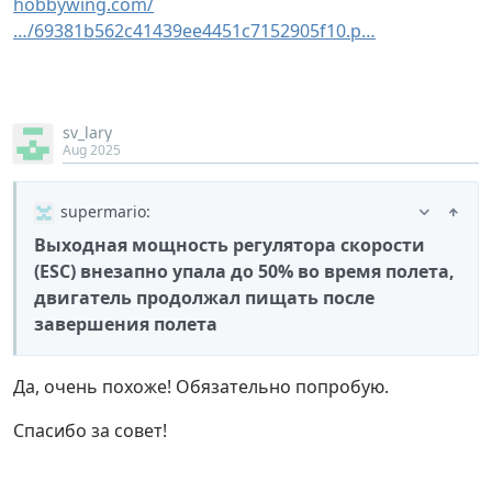
hobbywing.com/
…/69381b562c41439ee4451c7152905f10.p…
sv_lary
Aug 2025
supermario
:
Выходная мощность регулятора скорости
(ESC) внезапно упала до 50% во время полета,
двигатель продолжал пищать после
завершения полета
Да, очень похоже! Обязательно попробую.
Спасибо за совет!