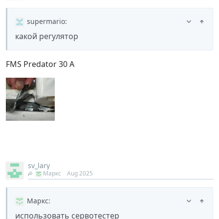
supermario
:
какой регулятор
FMS Predator 30 A
sv_lary
Маркс
Aug 2025
Маркс
:
использовать сервотестер