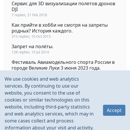
Сервис для 3D визуализации полетов дронов
DJI
7 replies, 21 Feb 2018
Как прийти в хобби не смотря на запреты
родных? История каждого.
315 replies, 10 Oct 2015
Запрет на полёты.
138 replies, 10 Jul 2014
Фестиваль Авиамодельного спорта России в
городе Великие Луки 3 июня 2023 года.
54 replies, 3 Jun 2024
We use cookies and web analytics
15 августа соревнование по воздушному бою
services. By continuing to use our
в классе СОЮЗ 500 посвященные Дня
website, you consent to the use of
Воздушного флота России в Уральском
cookies or similar technologies on this
регионе.
website, including third-party statistics
14 replies, 27 Sep 2015
Accept
and web analytics services, which may in
some cases collect and process
information about your visit and activity.