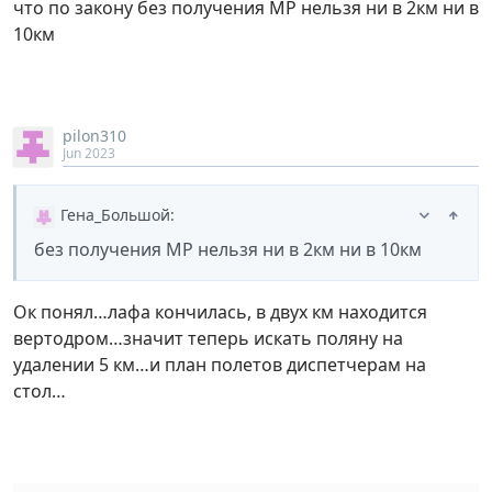
что по закону без получения МР нельзя ни в 2км ни в
10км
pilon310
Jun 2023
Гена_Большой
:
без получения МР нельзя ни в 2км ни в 10км
Ок понял…лафа кончилась, в двух км находится
вертодром…значит теперь искать поляну на
удалении 5 км…и план полетов диспетчерам на
стол…