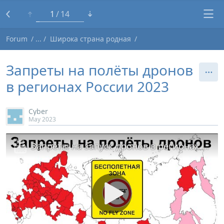
1
14
Forum
Широка страна родная
Запреты на полёты дронов
в регионах России 2023
Cybеr
May 2023
Запреты на запуск дронов в регионах России 2023