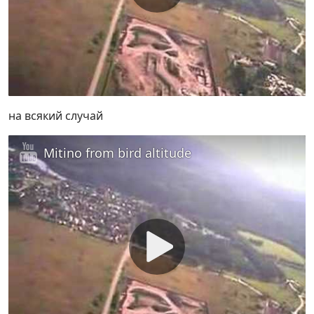
на всякий случай
Mitino from bird altitude