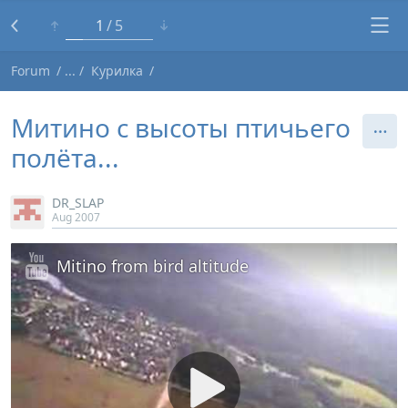
1
5
Forum
Курилка
Митино с высоты птичьего
полёта...
DR_SLAP
Aug 2007
Mitino from bird altitude