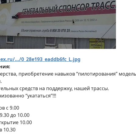
dex.ru/…/0_28e193_eaddb6fc_L.jpg
ния:
ерства, приобретение навыков “пилотирования” модель
.
ельных средств на поддержку, нашей трассы.
изованно “укататься”!!!
в с 9.00
9.30 до 10.00
ткрытие 10.00
в 10.30