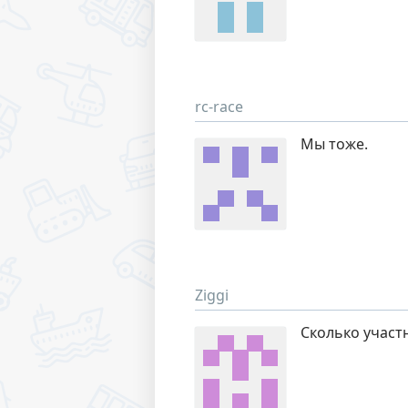
rc-race
Мы тоже.
Ziggi
Сколько участ