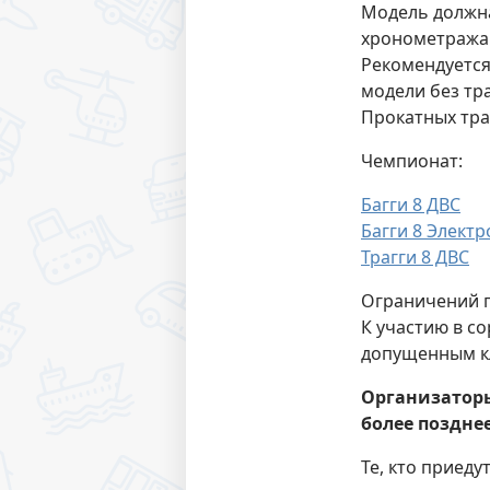
Модель должн
хронометража 
Рекомендуется
модели без тр
Прокатных тра
Чемпионат:
Багги 8 ДВС
Багги 8 Электр
Трагги 8 ДВС
Ограничений по
К участию в с
допущенным кл
Организаторы
более позднее
Те, кто приеду