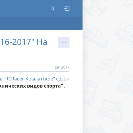
016-2017" На
Jan 2017
в “RCRacer-Крылатское” сезон
ехнических видов спорта” .