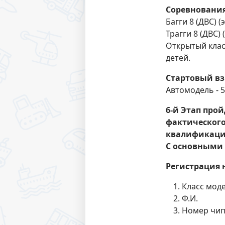
Соревнования
Багги 8 (ДВС) (
Трагги 8 (ДВС) 
Открытый клас
детей.
Стартовый вз
Автомодель - 5
6-й Этап прой
фактического
квалификацио
С основными
Регистрация 
Класс моде
Ф.И.
Номер чипа