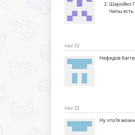
Шаройко Ге
Чипы есть
nav-32
Нефедов багги
nav-32
Ну что?я можн