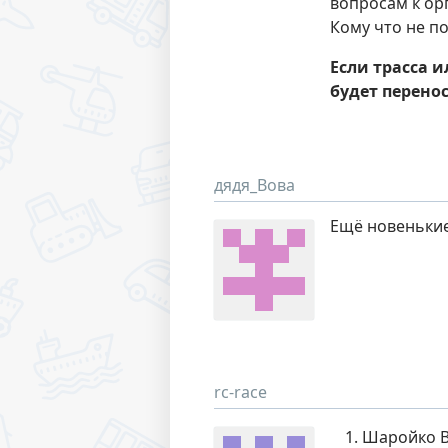
вопросам к ор
Кому что не п
Если трасса 
будет перенос
дядя_Вова
Ещё новенькие
rc-race
Шаройко Ва