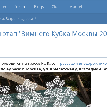
cker
Forum
Blogs
Clubs
Market
ли. Встречи, адреса
й этап "Зимнего Кубка Москвы 2
.
роводится на трассе RC Racer
Трасса для внедорожнико
:
по адресу: г. Москва, ул. Крылатская д.8 “Стадион Т