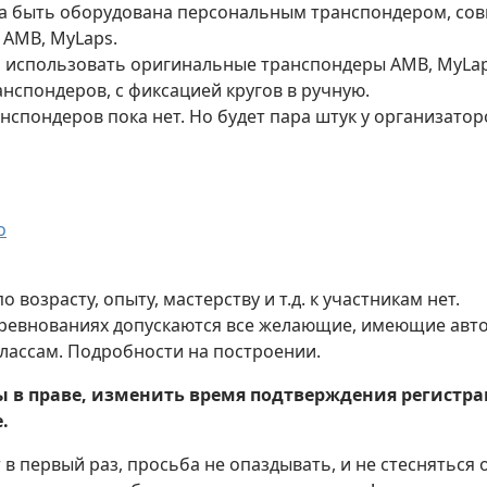
а быть оборудована персональным транспондером, сов
AMB, MyLaps.
 использовать оригинальные транспондеры AMB, MyLap
анспондеров, с фиксацией кругов в ручную.
нспондеров пока нет. Но будет пара штук у организатор
о
 возрасту, опыту, мастерству и т.д. к участникам нет.
оревнованиях допускаются все желающие, имеющие ав
ассам. Подробности на построении.
 в праве, изменить время подтверждения регистрац
.
т в первый раз, просьба не опаздывать, и не стеснятьс