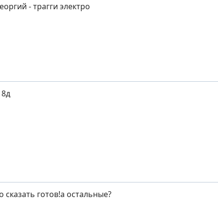
оргий - трагги электро
 8д
о сказать готов!а остальные?