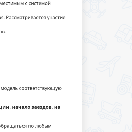
местимым с системой
s. Рассматривается участие
ов.
томодель соответствующую
ии, начало заездов, на
я обращаться по любым