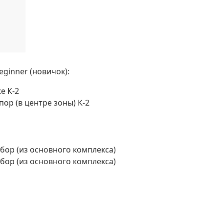
ginner (новичок):
е К-2
ор (в центре зоны) К-2
ыбор (из основного комплекса)
ыбор (из основного комплекса)