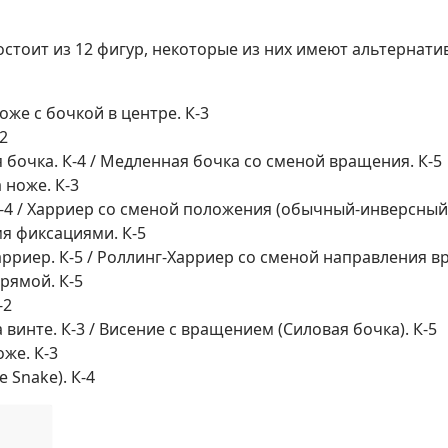
остоит из 12 фигур, некоторые из них имеют альтернат
оже с бочкой в центре. К-3
-2
бочка. К-4 / Медленная бочка со сменой вращения. К-5
 ноже. К-3
-4 / Харриер со сменой положения (обычный-инверсный)
мя фиксациями. К-5
рриер. К-5 / Роллинг-Харриер со сменой направления в
рямой. К-5
-2
 винте. К-3 / Висение с вращением (Силовая бочка). К-5
оже. К-3
e Snake). К-4