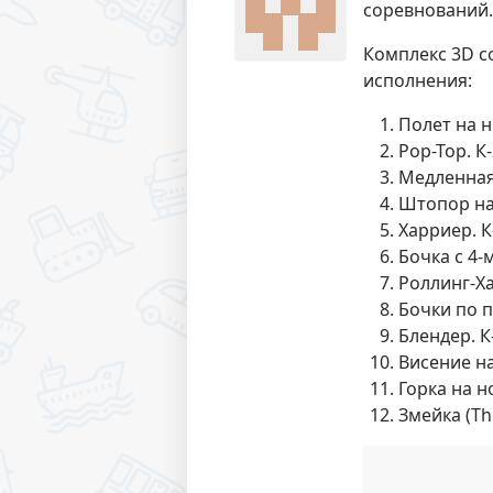
соревнований.
Комплекс 3D с
исполнения:
Полет на н
Pop-Top. К
Медленная 
Штопор на
Харриер. К
Бочка с 4-
Роллинг-Ха
Бочки по п
Блендер. К
Висение на
Горка на н
Змейка (Th