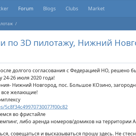
cker
Forum
Blogs
Clubs
Market
лотаж
ии по 3D пилотажу, Нижний Новго
 После долгого согласования с Федерацией НО, решено 
 24-26 июля 2020 года!
ния- Нижний Новгород, пос. Большое КОзино, загородны
 все желающие!
омплексу
es/5c8f34c49970730077f00c82
уемся во фристайле
емпинг, либо аренда номеров/домиков на территории А
ься, совещаться и высказываться прошу здесь. Не стесн