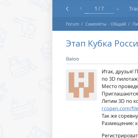
1
7
Tra
Forum
Самолёты - Общий
Пи
Этап Кубка Росс
Baloo
Итак, друзья!
по 3D пилотажу
Место проведе
Приглашаются
Летим 3D по к
rcopen.com/fil
Так же соревн
Размещение: к
Регистрироват