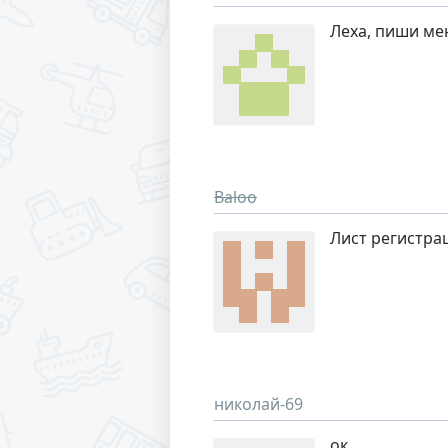
Леха, пиши мен
Baloo
Лист регистр
николай-69
ок