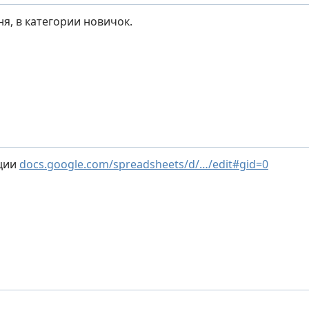
я, в категории новичок.
ации
docs.google.com/spreadsheets/d/…/edit#gid=0