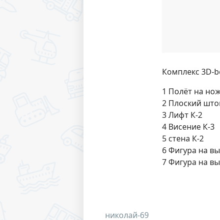
Комплекс 3D-be
1 Полёт на нож
2 Плоский штоп
3 Лифт К-2
4 Висение К-3
5 стена К-2
6 Фигура на в
7 Фигура на в
николай-69