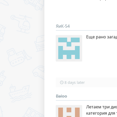
ЯиК-54
Еще рано загад
8 days later
Baloo
Летаем три дис
категория для