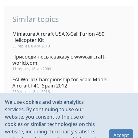
Similar topics
Miniature Aircraft USA X-Cell Furion 450
Helicopter Kit
33 replies, 8 Apr 2010
Присоединюсь к заказу с www.aircraft-
world.com
11 replies, 18 Jan 2009
FAI World Championship for Scale Model
Aircraft F4C, Spain 2012
230 replies, 8 Jul 2013
We use cookies and web analytics
MXS Aerobatic Aircraft Demo. Зацените -
вообще чума!
services. By continuing to use our
10 replies, 2 Sep 2008
website, you consent to the use of
cookies or similar technologies on this
Не покупайте в магазине Chief Aircraft
website, including third-party statistics
4 replies, 20 Apr 2004
Accept