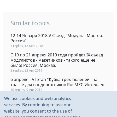
Similar topics
12-14 Января 2018 V Съезд "Модуль - Мастер.
Россия"
7 replies, 15 Mar 2018
С 19 по 21 апреля 2019 года пройдет IX съезд
модУлистов - макетчиков - такого еще не
было! Россия, Москва.
3 replies, 22 Apr 2019
6 апреля - VI этап "Кубка трёх тюленей" на
трассе для внедорожников RusMZC-Интеллект
40 replies, 9 Apr 2014
We use cookies and web analytics
Чемпионат России, Первенство России в
классе F1E(N) Пенза. 30 марта -1 апреля 2018 г.
services. By continuing to use our
48 replies, 4 Apr 2018
website, you consent to the use of