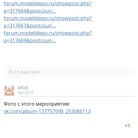
forum.modelldepo.ru/showpost.php?
p=317664&postcoun…
forum.modelldepo.ru/showpost.php?
p=317667&postcoun…
forum.modelldepo.ru/showpost.php?
p=317669&postcoun…
23 days later
Alfa3
Apr 2018
Фото с этого мероприятия:
vk.com/album-137757698_253086113