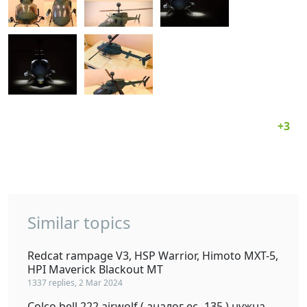
Similar topics
Redcat rampage V3, HSP Warrior, Himoto MXT-5,
HPI Maverick Blackout MT
1337 replies, 2 Mar 2024
Colco bell 222 airwolf ( аналог ec -135 ) нужна