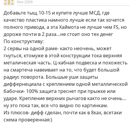
Nov 2009
Добавьте тыщ 10-15 и купите лучше МСД, где
качество пластика намного лучше если так хочется
полного привода, а эта Хаймота не лучше чем FS, но
дороже почти в 2 раза…не стоит оно тех денег
По конструктиву:
2 сервы на одной раме- както неочень, может
гнуться, ктомуже в этой конструкции тока верхняя
металическая часть. Ц-хабная подвеска и похожесть
на смартеча навеивает на то, что будет большой
радиус поворота. Большые уши защиты
диффернециала с креплением одной металлической
бабочки- 100% защита треснет при прыжке или
ударе. Крепление верхних рычагов както не очень…
ну это пока так, все что видно по картинкам.
Из плюсов- дифф сделан, почти как в 8ках, всетаки
схема проверенная:)