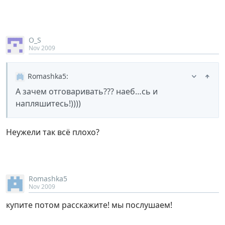
O_S
Nov 2009
Romashka5
:
А зачем отговаривать??? наеб…сь и
напляшитесь!))))
Неужели так всё плохо?
Romashka5
Nov 2009
купите потом расскажите! мы послушаем!