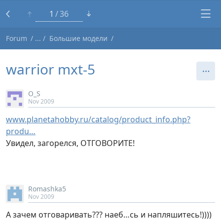
1
36
Forum
Большие модели
warrior mxt-5
O_S
Nov 2009
www.planetahobby.ru/catalog/product_info.php?
produ…
Увидел, загорелся, ОТГОВОРИТЕ!
Romashka5
Nov 2009
А зачем отговаривать??? наеб…сь и напляшитесь!))))