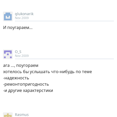
glukonarik
Nov 2009
И поугараем…
O_S
Nov 2009
ага …, поугораем
хотелось бы услышать что-нибудь по теме
-надежность
-ремонтопригодность
-и другие характерстики
Rasmus