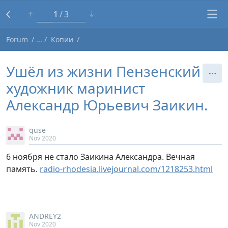
1
3
Forum
Копии
Ушёл из жизни Пензенский
художник маринист
Александр Юрьевич Заикин.
guse
Nov 2020
6 ноября не стало Заикина Александра. Вечная
память.
radio-rhodesia.livejournal.com/1218253.html
ANDREY2
Nov 2020