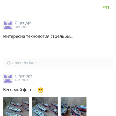
Olger_spb
Dec 2020
Интересна технология стрельбы…
7 months later
Olger_spb
Aug 2021
😁
Весь мой флот…