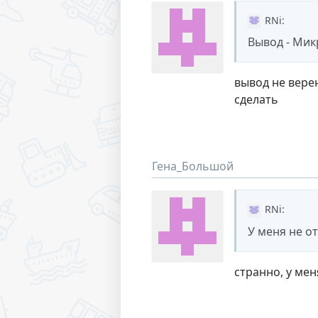
RNi
:
Вывод - Мик
вывод не верен
сделать
Гена_Большой
RNi
:
У меня не о
странно, у мен