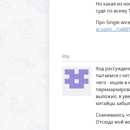
Но какая из н
судя по всему 
Про Single wir
st.com/…/cd00
RNi
Ход рассужден
пытаемся счит
чего - ищем в
перемаркирова
выложил, в ув
китайцы забыли
Сомневаюсь чт
Отсюда мой в