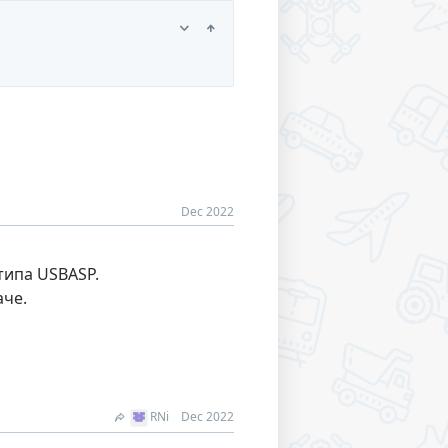
Dec 2022
типа USBASP.
аче.
RNi
Dec 2022