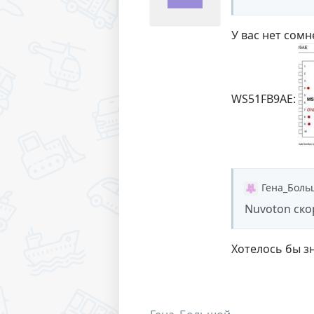
У вас нет сом
WS51FB9AE:
Гена_Боль
Nuvoton ско
Хотелось бы з