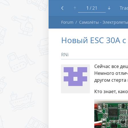
1
21
Tra
Forum
Самолёты - Электролет
Новый ESC 30A с
RNi
Сейчас все де
Немного отлич
другом стерта 
Кто знает, как