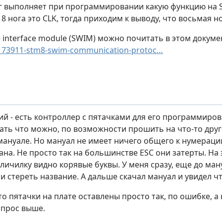
ог выполняет при программировании какую функцию на S
18 нога это CLK, тогда приходим к выводу, что восьмая 
e interface module (SWIM) можно почитать в этом докуме
173911-stm8-swim-communication-protoc…
ий - есть контроллер с пятачками для его программиро
ать что можно, по возможности прошить на что-то друго
 мануале. Но мануал не имеет ничего общего к нумераци
на. Не просто так на большинстве ESC они затерты. На 
еличилку видно корявые буквы. У меня сразу, еще до ма
 стереть название. А дальше скачал мануал и увидел чт
о пятачки на плате оставлены просто так, по ошибке, а
опрос выше.