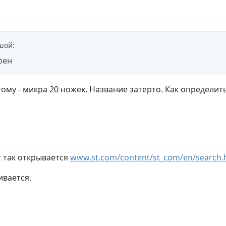
шой
:
рен
ому - микра 20 ножек. Название затерто. Как определит
т так открывается
www.st.com/content/st_com/en/search
ивается.