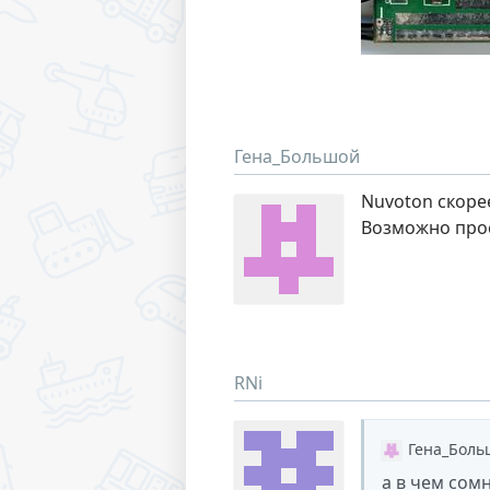
Гена_Большой
Nuvoton скорее
Возможно прос
RNi
Гена_Боль
а в чем сом