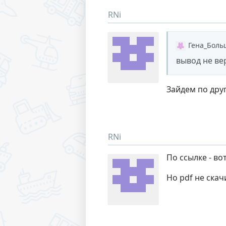
RNi
Гена_Боль
вывод не ве
Зайдем по друг
RNi
По ссылке - во
Но pdf не скач