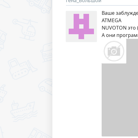
Гена_Большой
Ваше заблужде
ATMEGA
NUVOTON это 
А они програм