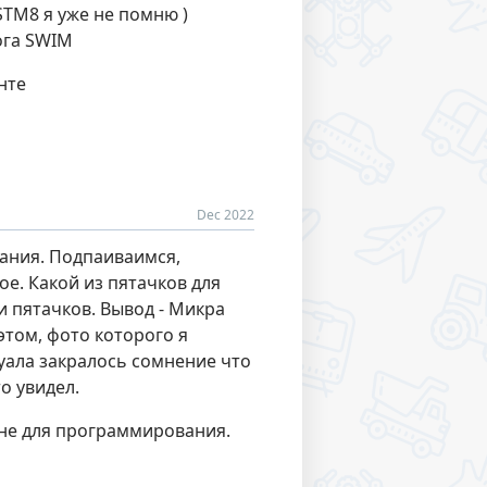
TM8 я уже не помню )
нога SWIM
нте
Dec 2022
вания. Подпаиваимся,
е. Какой из пятачков для
и пятачков. Вывод - Микра
этом, фото которого я
нуала закралось сомнение что
о увидел.
 не для программирования.