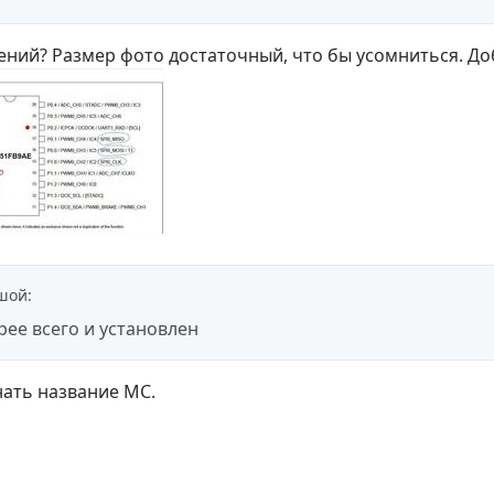
нений? Размер фото достаточный, что бы усомниться. Д
шой
:
рее всего и установлен
нать название МС.