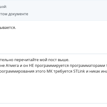
шой
:
этом документе
ывается.
тельно перечитайте мой пост выше.
 не Атмега и он НЕ программируется программаторами 
программирования этого МК требуется STLink и никак ин