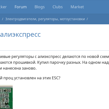
cker
Forum
Blogs
Clubs
Market
ы
Электродвигатели, регуляторы, мотоустановки
 алиэкспресс
шевые регуляторы с алиэкспресс делаются по новой схем
аются прошивкой. Купил парочку разных. На одном надп
и нанесена заново.
ой проц установлен на этих ESC?