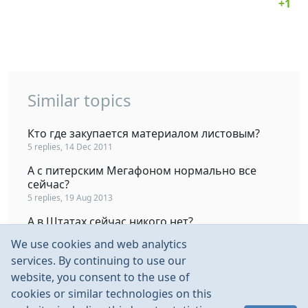
Similar topics
Кто где закупается материалом листовым?
5 replies, 14 Dec 2011
А с питерским Мегафоном нормально все
сейчас?
5 replies, 19 Aug 2013
А в Штатах сейчас никого нет?
4 replies, 11 Oct 2011
We use cookies and web analytics
А в Москве сейчас гонки проходят ?
services. By continuing to use our
3 replies, 27 Jan 2002
website, you consent to the use of
cookies or similar technologies on this
Что сейчас с аппаратурой для авто?