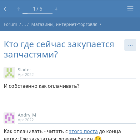
1
6
Forum
Магазины, интернет-торговля
Кто где сейчас закупается
запчастями?
Slaiter
Apr 2022
И собственно как оплачивать?
Andry_M
Apr 2022
Как оплачивать - читать с
этого поста
до конца
😉
ветки: Где закупаться: хозяин-барин