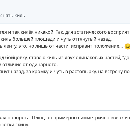
снять киль
ея и так килёк никакой. Так. для эстэтического восприя
 киль большей площади и чуть оттянутый назад.

ь ленту, это, но лишь от части, исправит положение…
од бойцовку, ставлю киль из двух одинаковых частей, “до
в отличие от одинарного.
янут назад, за кромку и чуть в растопырку, на встречу по
руля поворота. Плюс, он примерно симметричен вверх и в
 фотки скину.