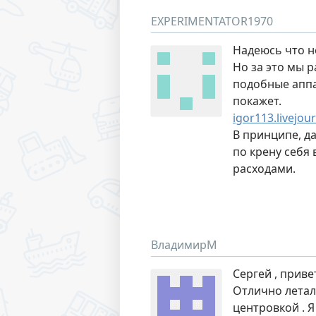
EXPERIMENTATOR1970
Надеюсь что не
Но за это мы 
подобные аппа
покажет.
igor113.livejo
В принципе, д
по крену себя 
расходами.
ВладимирМ
Сергей , приве
Отлично летали
центровкой . Я