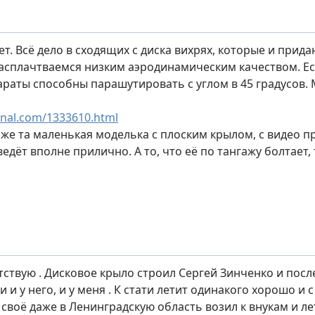
т. Всё дело в сходящих с диска вихрях, которые и прид
расплачтваемся низким аэродинамическим качеством. Ес
раты способны парашутировать с углом в 45 градусов. М
urnal.com/1333610.html
аже та маленькая моделька с плоским крылом, с видео пр
ведёт вполне прилично. А то, что её по тангажу болтает,
тствую . Дисковое крыло строил Сергей Зинченко и после
 и у него, и у меня . К стати летит одинакого хорошо и 
 своё даже в Ленинградскую область возил к внукам и л