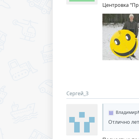
Центровка “Пр
Сергей_З
Владимир
Отлично лета