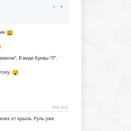
😃
тия

миком”. В виде буквы “Л”.
😮
току.
May 2021
низ от крыла. Руль уже