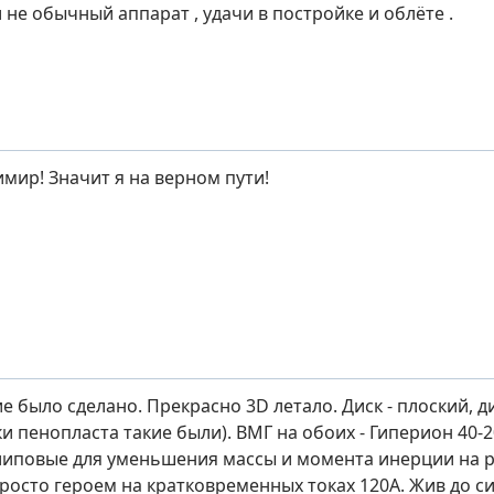
 не обычный аппарат , удачи в постройке и облёте .
мир! Значит я на верном пути!
ие было сделано. Прекрасно 3D летало. Диск - плоский, 
и пенопласта такие были). ВМГ на обоих - Гиперион 40-2
иповые для уменьшения массы и момента инерции на ра
росто героем на кратковременных токах 120А. Жив до сих