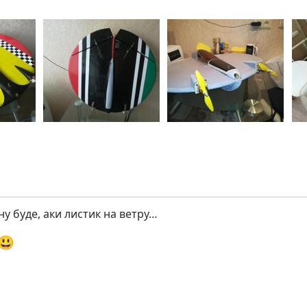
у буде, аки листик на ветру…
😃