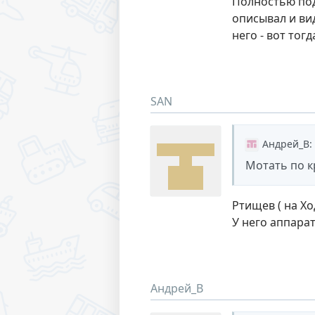
Полностью под
описывал и ви
него - вот тог
SAN
Андрей_В
:
Мотать по к
Ртищев ( на Х
У него аппарат
Андрей_В