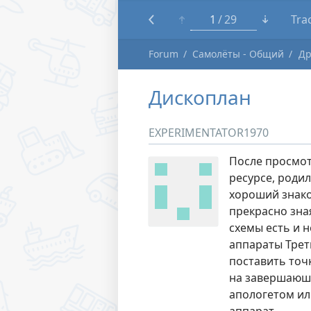
1
29
Tra
Forum
Самолёты - Общий
Др
Дископлан
EXPERIMENTATOR1970
После просмо
ресурсе, роди
хороший знако
прекрасно зная
схемы есть и 
аппараты Треть
поставить точ
на завершаюше
апологетом ил