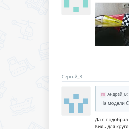
Сергей_З
Андрей_В
:
На модели С
Да я подобрал
Киль для круг