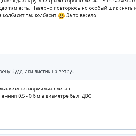
тверждаю. Круглое крыло хорошо летает. Впрочем я это
део там есть. Наверно повторюсь но особый шик снять к
😃
да колбасит так колбасит
За то весело!
рену буде, аки листик на ветру…
одынке ещё) нормально летал.
 емнип 0,5 - 0,6 м в диаметре был. ДВС