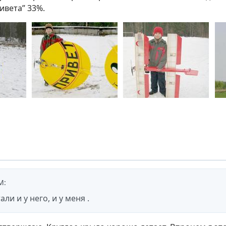
ивета” 33%.
М
:
ли и у него, и у меня .