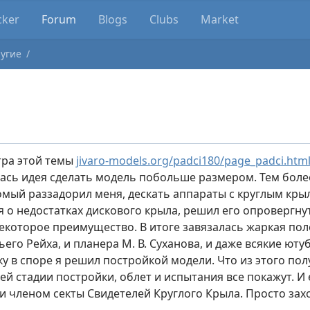
cker
Forum
Blogs
Clubs
Market
угие
тра этой темы
jivaro-models.org/padci180/page_padci.htm
лась идея сделать модель побольше размером. Тем боле
мый раззадорил меня, дескать аппараты с круглым крыл
 о недостатках дискового крыла, решил его опровергнуть
некоторое преимущество. В итоге завязалась жаркая пол
его Рейха, и планера М. В. Суханова, и даже всякие ют
ку в споре я решил постройкой модели. Что из этого по
й стадии постройки, облет и испытания все покажут. И 
и членом секты Свидетелей Круглого Крыла. Просто за