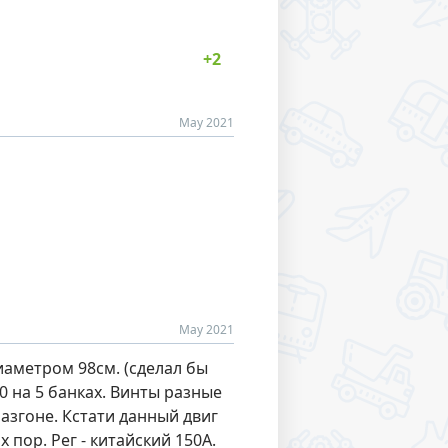
May 2021
May 2021
диаметром 98см. (сделал бы
0 на 5 банках. Винты разные
згоне. Кстати данный двиг
 пор. Рег - китайский 150А.