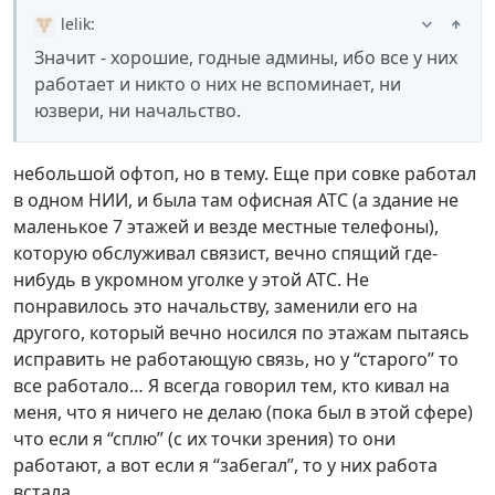
lelik
:
Значит - хорошие, годные админы, ибо все у них
работает и никто о них не вспоминает, ни
юзвери, ни начальство.
небольшой офтоп, но в тему. Еще при совке работал
в одном НИИ, и была там офисная АТС (а здание не
маленькое 7 этажей и везде местные телефоны),
которую обслуживал связист, вечно спящий где-
нибудь в укромном уголке у этой АТС. Не
понравилось это начальству, заменили его на
другого, который вечно носился по этажам пытаясь
исправить не работающую связь, но у “старого” то
все работало… Я всегда говорил тем, кто кивал на
меня, что я ничего не делаю (пока был в этой сфере)
что если я “сплю” (с их точки зрения) то они
работают, а вот если я “забегал”, то у них работа
встала…