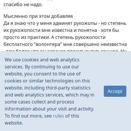
спасибо не надо.
Мысленно при этом добавляя
Да я знаю что у меня админят рукожопы - но степень
их рукожопости мне известна и понятна - хотя бы
просто из практики. А степень рукожопости
бесплатного “волонтера” мне совершено неизвестна
- тем более что он заранее просит индульгенцию. Ну
его нах так рисковать.
We use cookies and web analytics
services. By continuing to use our
Если уж и идти волонтером то идти не к начальству с
website, you consent to the use of
проектом революции и тотального улучшения а к
cookies or similar technologies on this
Админу - пусть и рукожопу. И уж его соблазнять
website, including third-party statistics
перспективой улучшить то что ему нормально
Accept
and web analytics services, which may in
настраивать лень или руки не доходят или просто он
some cases collect and process
неспособен. И это по сути не за бесплано а за
information about your visit and activity.
“аренду стадиона” и возможность поиграть по
To find out more, see
rules
of this
взрослому. Какой бы он ни был админ рукожоп но
website.
бесплатная помощь и повышение качества его сети