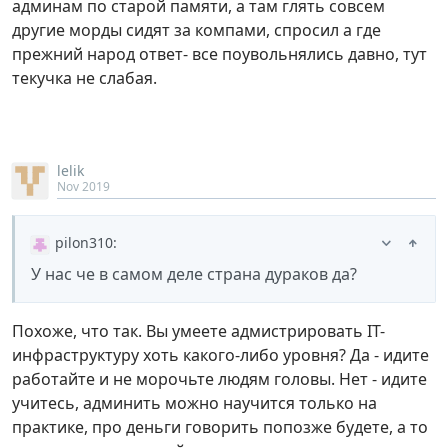
админам по старой памяти, а там глять совсем
другие морды сидят за компами, спросил а где
прежний народ ответ- все поувольнялись давно, тут
текучка не слабая.
lelik
Nov 2019
pilon310
:
У нас че в самом деле страна дураков да?
Похоже, что так. Вы умеете адмистрировать IT-
инфраструктуру хоть какого-либо уровня? Да - идите
работайте и не морочьте людям головы. Нет - идите
учитесь, админить можно научится только на
практике, про деньги говорить попозже будете, а то