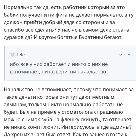
Нормально так да, есть работник который за это
бабки получает и ни фига не делает нормально, а ту
должон прийти добрый дядя со стороны и за
спасибо все сделать? У нас че в самом деле страна
дураков да? И кругом богатые Буратины бегают.
lelik
:
ибо все у них работает и никто о них не
вспоминает, ни юзвери, ни начальство
Начальство не вспоминает, потому что понимает за
такие деньги которые они тут дают местным
админам, толком никто нормально работать не
будет. Был на приеме у стоматолога спрашиваю
можно снимок зуба на флешку скинуть, та отвечает -
не никак, комп глючит. Интерисуюсь, а где админы?
Да хрен их знает был ответ. Как то зашел в гости к