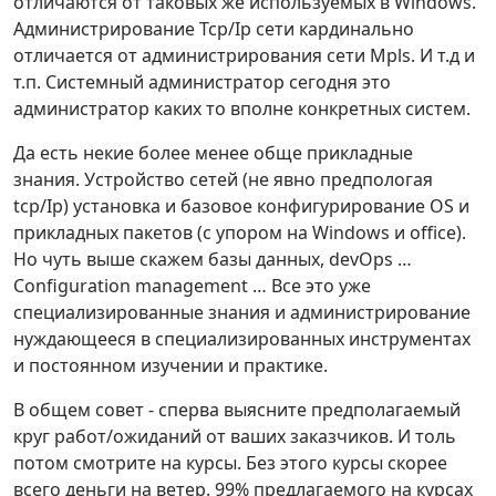
отличаются от таковых же используемых в Windows.
Администрирование Tcp/Ip сети кардинально
отличается от администрирования сети Mpls. И т.д и
т.п. Системный администратор сегодня это
администратор каких то вполне конкретных систем.
Да есть некие более менее обще прикладные
знания. Устройство сетей (не явно предпологая
tcp/Ip) установка и базовое конфигурирование OS и
прикладных пакетов (с упором на Windows и office).
Но чуть выше скажем базы данных, devOps …
Configuration management … Все это уже
специализированные знания и администрирование
нуждающееся в специализированных инструментах
и постоянном изучении и практике.
В общем совет - сперва выясните предполагаемый
круг работ/ожиданий от ваших заказчиков. И толь
потом смотрите на курсы. Без этого курсы скорее
всего деньги на ветер. 99% предлагаемого на курсах