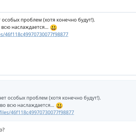
 особых проблем (хотя конечно будут!).
😃
во всю наслаждается…
es/46f118c49970730077f98877
нет особых проблем (хотя конечно будут!).
😃
д во всю наслаждается…
files/46f118c49970730077f98877
о?