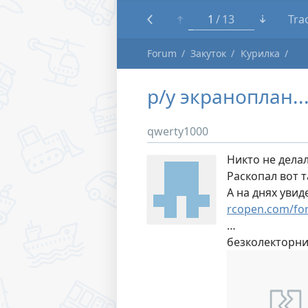
1
13
Tra
Forum
Закуток
Курилка
р/у экраноплан..
qwerty1000
Никто не дела
Раскопал вот 
А на днях увид
rcopen.com/fo
…
безколекторни