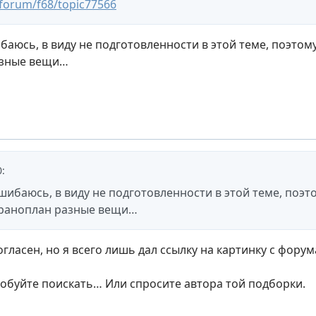
forum/f68/topic77566
юсь, в виду не подготовленности в этой теме, поэтому 
азные вещи…
0
:
ибаюсь, в виду не подготовленности в этой теме, поэто
краноплан разные вещи…
ласен, но я всего лишь дал ссылку на картинку с форума
обуйте поискать… Или спросите автора той подборки.