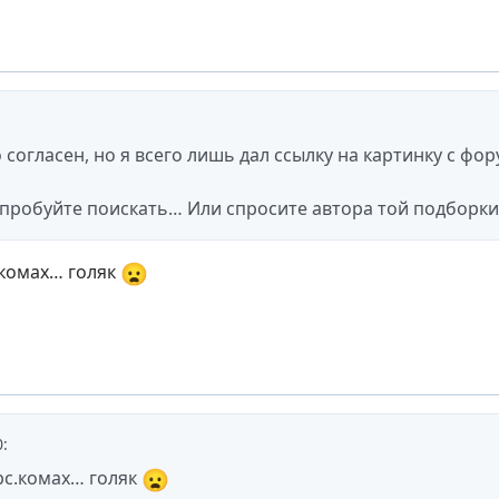
согласен, но я всего лишь дал ссылку на картинку с фор
пробуйте поискать… Или спросите автора той подборки
😦
.комах… голяк
0
:
😦
рс.комах… голяк