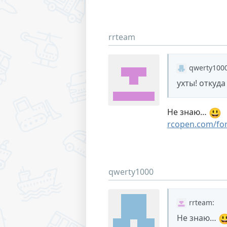
rrteam
qwerty100
ухты! откуда
😃
Не знаю…
rcopen.com/fo
qwerty1000
rrteam
:

Не знаю…