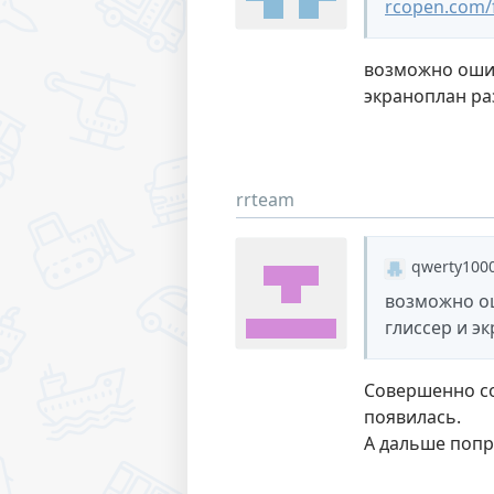
rcopen.com/
возможно ошиба
экраноплан р
rrteam
qwerty100
возможно ош
глиссер и э
Совершенно сог
появилась.
А дальше попр