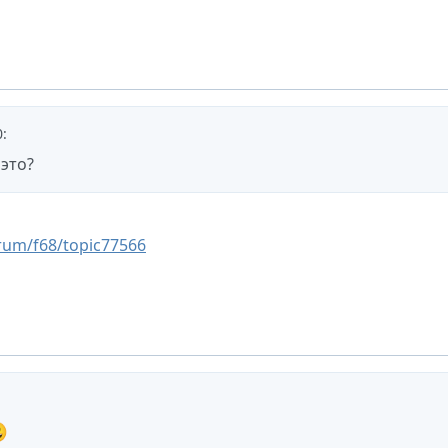
0
:
 это?
rum/f68/topic77566
