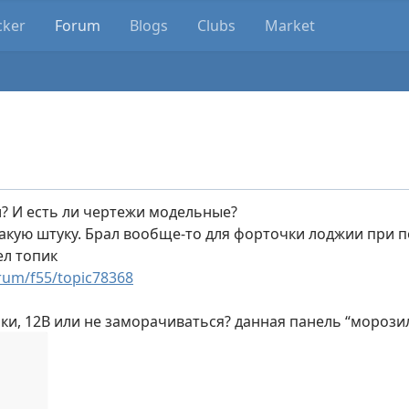
cker
Forum
Blogs
Clubs
Market
.
л? И есть ли чертежи модельные?
такую штуку. Брал вообще-то для форточки лоджии при 
ел топик
rum/f55/topic78368
ки, 12В или не заморачиваться? данная панель “морозила