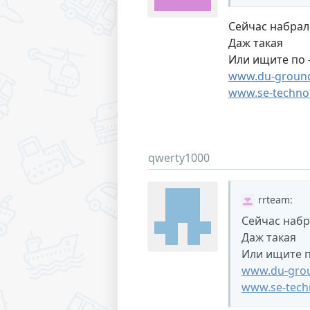
Сейчас набрал
Даж такая
Или ищите по -
www.du-ground
www.se-techno
qwerty1000
rrteam
:
Сейчас набр
Даж такая
Или ищите по
www.du-grou
www.se-tech