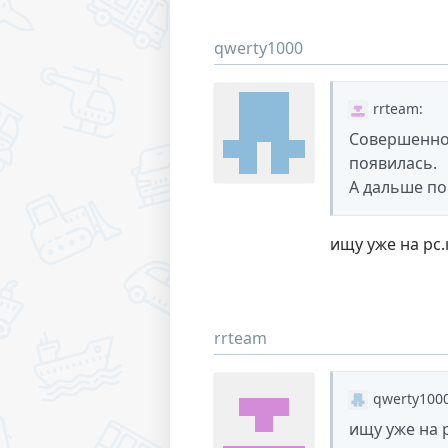
qwerty1000
rrteam
:
Совершенно 
появилась.
А дальше по
ищу уже на рс
rrteam
qwerty100
ищу уже на 