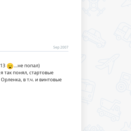
Sep 2007
😦
 13
…не попал)
я так понял, стартовые
Орленка, в т.ч. и винтовые