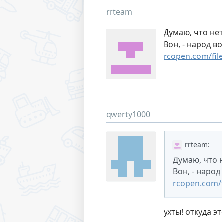
rrteam
Думаю, что нет
Вон, - народ 
rcopen.com/fil
qwerty1000
rrteam
:
Думаю, что 
Вон, - наро
rcopen.com/
ухты! откуда эт