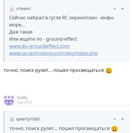
rrteam
:
Сейчас набрал в гугле RC экраноплан - инфы
море…
Даж такая
Или ищите по - ground-effect
www.du-groundeffect.com
www.se-technology.com/wig/index.php
😃
точно, поиск рулит… пошел просвещаться
foxfly
Sep 2007
qwerty1000
:
😃
точно, поиск рулит… пошел просвещаться