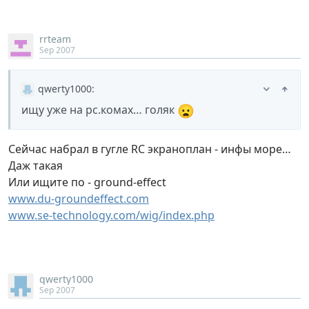
rrteam
Sep 2007
qwerty1000
:
😦
ищу уже на рс.комах… голяк
Сейчас набрал в гугле RC экраноплан - инфы море…
Даж такая
Или ищите по - ground-effect
www.du-groundeffect.com
www.se-technology.com/wig/index.php
qwerty1000
Sep 2007