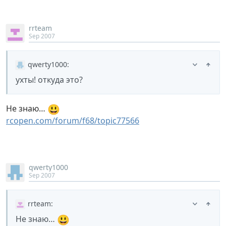
rrteam
Sep 2007
qwerty1000
:
ухты! откуда это?
😃
Не знаю…
rcopen.com/forum/f68/topic77566
qwerty1000
Sep 2007
rrteam
:
😃
Не знаю…