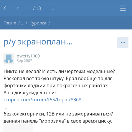
1
13
Forum
Курилка
р/у экраноплан...
qwerty1000
Sep 2007
Никто не делал? И есть ли чертежи модельные?
Раскопал вот такую штуку. Брал вообще-то для
форточки лоджии при покрасочных работах.
А на днях увидел топик
rcopen.com/forum/f55/topic78368
…
безколекторники, 12В или не заморачиваться?
данная панель “морозила” в свое время циску.