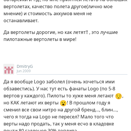
вертолетах, качество полета другое(лично мое
мнение) и стоимость аккумов меня не
останавливает.
Да вертолеты дорогие, но как летят!! , это лучшие
пилотажные вертолеты в мире!
DmitryG
Jun 2009
Да я вообще Logo заболел (очень хочеться ими
обзавестись). У нас тут есть фанаты Logo (по 5-8
😌
вертов у каждого). Пилоты то хуже меня летают
,
😮
но КАК летают их верты
! В прошлом году я
сменил все свои нитро на другой бренд…, блин…,
чего я тогда на Logo не пересел? Мало того что
верты надо продать, так у меня есчо в кладовке
почти 80 галлонов 30% топлива…