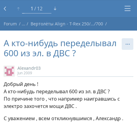
1
12
Forum
Вертолёты Align - T-Rex 250/.../700
А кто-нибудь переделывал
600 из эл. в ДВС ?
Alexandr03
Jun 2009
Добрый день !
А кто-нибудь переделывал 600 из эл. в ДВС ?
По причине того , что например наигравшись с
электро захочется мощи ДВС .
С уважением , всем откликнувшимся , Александр .