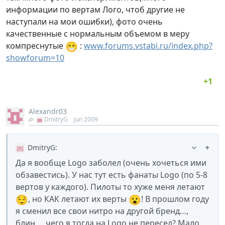
информации по вертам Лого, чтоб другие не
наступали на мои ошибки), фото очень
качественные с нормальным объемом в меру
😁
компреснутые
:
www.forums.vstabi.ru/index.php?
showforum=10
Alexandr03
DmitryG
Jun 2009
DmitryG
:
Да я вообще Logo заболел (очень хочеться ими
обзавестись). У нас тут есть фанаты Logo (по 5-8
вертов у каждого). Пилоты то хуже меня летают
😌
😮
, но КАК летают их верты
! В прошлом году
я сменил все свои нитро на другой бренд…,
блин…, чего я тогда на Logo не пересел? Мало