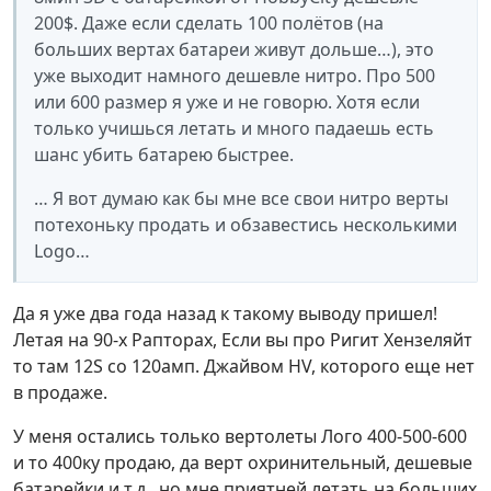
200$. Даже если сделать 100 полётов (на
больших вертах батареи живут дольше…), это
уже выходит намного дешевле нитро. Про 500
или 600 размер я уже и не говорю. Хотя если
только учишься летать и много падаешь есть
шанс убить батарею быстрее.
… Я вот думаю как бы мне все свои нитро верты
потехоньку продать и обзавестись несколькими
Logo…
Да я уже два года назад к такому выводу пришел!
Летая на 90-х Рапторах, Если вы про Ригит Хензеляйт
то там 12S со 120амп. Джайвом HV, которого еще нет
в продаже.
У меня остались только вертолеты Лого 400-500-600
и то 400ку продаю, да верт охринительный, дешевые
батарейки и т.д., но мне приятней летать на больших