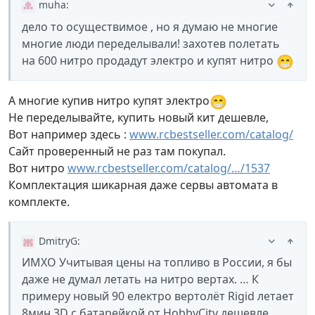
muha
:
дело то осуществимое , но я думаю не многие
многие люди переделывали! захотев полетать
😁
на 600 нитро продадут электро и купят нитро
😁
А многие купив нитро купят электро
Не переделывайте, купить новый кит дешевле,
Вот например здесь :
www.rcbestseller.com/catalog/
Сайт проверенный не раз там покупал.
Вот нитро
www.rcbestseller.com/catalog/…/1537
Комплектация шикарная даже сервы автомата в
комплекте.
DmitryG
:
ИМХО Учитывая цены на топливо в России, я бы
даже не думал летать на нитро вертах. … К
примеру новый 90 електро вертолёт Rigid летает
8мин 3D с батарейкой от HobbyCity дешевле