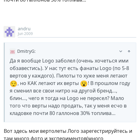
andru
Jun 2009
DmitryG
:
Да я вообще Logo заболел (очень хочеться ими
обзавестись). У нас тут есть фанаты Logo (по 5-8
вертов у каждого). Пилоты то хуже меня летают
😌
😮
, но КАК летают их верты
! В прошлом году
я сменил все свои нитро на другой бренд…,
блин…, чего я тогда на Logo не пересел? Мало
того что верты надо продать, так у меня есчо в
кладовке почти 80 галлонов 30% топлива…
Вот здесь мои вертолеты Лого зарегестрируйтесь и
там много фото и экспериментов(много