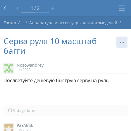
1
2
Forum
Аппаратура и аксессуары для автомоделей
Серва руля 10 масштаб
багги
Nosowandrey
Jun 2023
Послветуйте дешевую быструю серву на руль
9 days later
PaYAlnik
Jun 2023