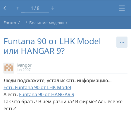
1
8
Forum
Большие модели
Funtana 90 от LHK Model
или HANGAR 9?
ivangor
Jun 2007
Люди подскажите, устал искать информацию…
Есть Funtana 90 от LHK Model
А есть
Funtana 90 от HANGAR 9
Так что брать? В чем разница? В фирме? Аль все же
есть?