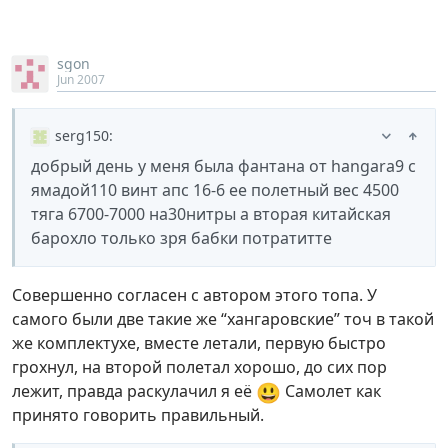
sgon
Jun 2007
serg150
:
добрый день у меня была фантана от hangara9 с
ямадой110 винт апс 16-6 ее полетный вес 4500
тяга 6700-7000 на30нитры а вторая китайская
барохло только зря бабки потратитте
Совершенно согласен с автором этого топа. У
самого были две такие же “хангаровские” точ в такой
же комплектухе, вместе летали, первую быстро
грохнул, на второй полетал хорошо, до сих пор
😃
лежит, правда раскулачил я её
Самолет как
принято говорить правильный.