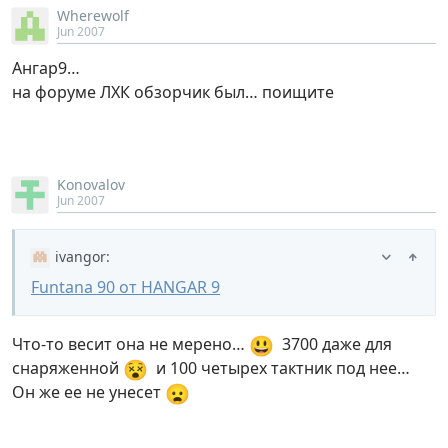
Wherewolf
Jun 2007
Ангар9…
на форуме ЛХК обзорчик был… поищите
Konovalov
Jun 2007
ivangor
:
Funtana 90 от HANGAR 9
😃
Что-то весит она не мерено…
3700 даже для
😵
снаряженной
и 100 четырех тактник под нее…
😦
Он же ее не унесет