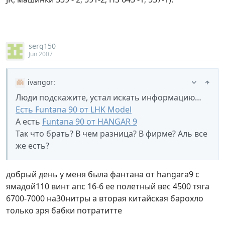
serg150
Jun 2007
ivangor
:
Люди подскажите, устал искать информацию…
Есть Funtana 90 от LHK Model
А есть
Funtana 90 от HANGAR 9
Так что брать? В чем разница? В фирме? Аль все
же есть?
добрый день у меня была фантана от hangara9 с
ямадой110 винт апс 16-6 ее полетный вес 4500 тяга
6700-7000 на30нитры а вторая китайская барохло
только зря бабки потратитте