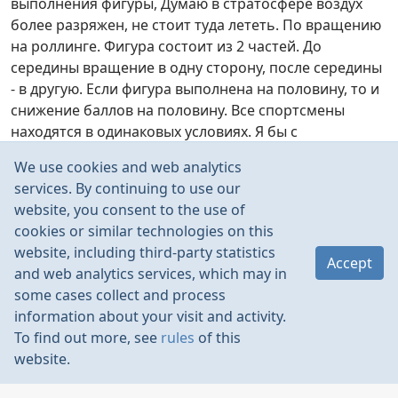
выполнения фигуры, Думаю в стратосфере воздух
более разряжен, не стоит туда лететь. По вращению
на роллинге. Фигура состоит из 2 частей. До
середины вращение в одну сторону, после середины
- в другую. Если фигура выполнена на половину, то и
снижение баллов на половину. Все спортсмены
находятся в одинаковых условиях. Я бы с
удовольствием оставил комплекс для новичков.
We use cookies and web analytics
Могу вас заверить, что питерские пилотажники все
services. By continuing to use our
начинающие (налёт 3D не более 3 лет), и на
website, you consent to the use of
призовые места практически не рассчитывают, если
cookies or similar technologies on this
соревноваться с нашими топ-пилотами. Но готовы
website, including third-party statistics
лететь этот комплекс.
Accept
and web analytics services, which may in
some cases collect and process
information about your visit and activity.
To find out more, see
rules
of this
Baloo
Apr 2022
website.