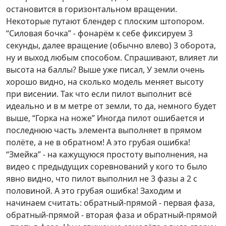
остановится в горизонтальном вращении.
Некоторые путают блендер с плоским штопором.
“Силовая бочка” - фонарём к себе фиксируем 3
секунды, далее вращение (обычно влево) 3 оборота,
ну и выход любым способом. Спрашивают, влияет ли
высота на баллы? Выше уже писал, У земли очень
хорошо видно, на сколько модель меняет высоту
при висении. Так что если пилот выполнит всё
идеально и в м метре от земли, то да, немного будет
выше, “Горка на ноже” Иногда пилот ошибается и
последнюю часть элемента выполняет в прямом
полёте, а не в обратном! А это грубая ошибка!
“Змейка” - на кажущуюся простоту выполнения, на
видео с предыдущих соревнований у кого то было
явно видно, что пилот выполнил не 3 фазы а 2 с
половиной. А это грубая ошибка! Заходим и
начинаем считать: обратный-прямой - первая фаза,
обратный-прямой - вторая фаза и обратный-прямой