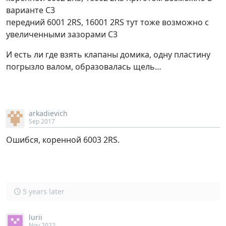
варианте С3
передний 6001 2RS, 16001 2RS тут тоже возможно с
увеличенными зазорами С3
И есть ли где взять клапаны домика, одну пластину
погрызло валом, образовалась щель…
arkadievich
Sep 2017
Ошибся, коренной 6003 2RS.
5 years later
lurii
Nov 2022