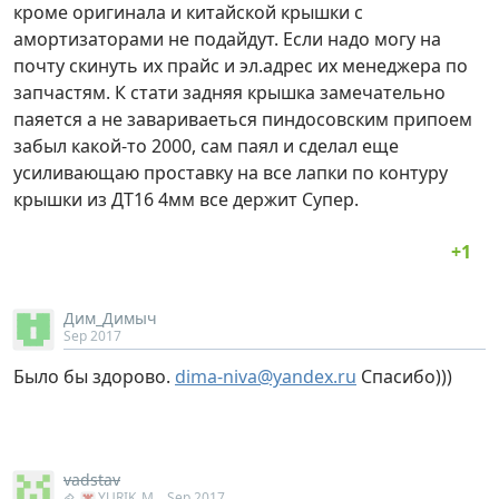
кроме оригинала и китайской крышки с
амортизаторами не подайдут. Если надо могу на
почту скинуть их прайс и эл.адрес их менеджера по
запчастям. К стати задняя крышка замечательно
паяется а не завариваеться пиндосовским припоем
забыл какой-то 2000, сам паял и сделал еще
усиливающаю проставку на все лапки по контуру
крышки из ДТ16 4мм все держит Супер.
Дим_Димыч
Sep 2017
Было бы здорово.
dima-niva@yandex.ru
Спасибо)))
vadstav
YURIK_M
Sep 2017