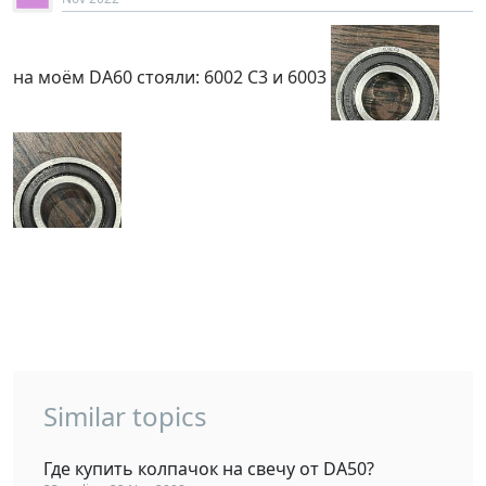
на моём DA60 стояли: 6002 C3 и 6003
Similar topics
Где купить колпачок на свечу от DA50?