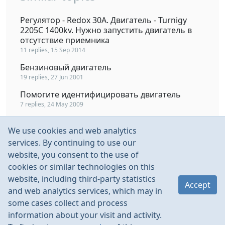
Регулятор - Redox 30A. Двигатель - Turnigy
2205C 1400kv. Нужно запустить двигатель в
отсутствие приемника
11 replies, 15 Sep 2014
Бензиновый двигатель
19 replies, 27 Jun 2001
Помогите идентифицировать двигатель
7 replies, 24 May 2009
двигатель работает не стабильно
We use cookies and web analytics
5 replies, 29 Jan 2008
services. By continuing to use our
куда поставить датчик температуры на
website, you consent to the use of
двигатель у BAJA 5? и какая температура
cookies or similar technologies on this
критическая?
website, including third-party statistics
37 replies, 7 Jan 2013
Accept
and web analytics services, which may in
some cases collect and process
information about your visit and activity.