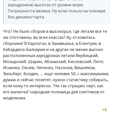
аэродромов) высотах от уровня моря.
Погрешности велики. Ну если только на планере
без динамостарта.
Что? Не было сборов в высокорье, где летали все те
же спотсмены, во всех классах? Ау, отзовитесь
сборники! В Карпатах, в Закавказье, в Есентуки, в
Кабардино-Балкарии и на других не менее высоко
расположенных аэродромах летали Вербицкий,
Мозырский, Шарин, Абламский, Кисловский, Лепп,
Исаенко, Оксем, Чепенко, Насонов, Вишняков,
Зильберг, Болдин, … еще человек 50, с максимумами,
думаю и сейчас полетят, нужно статистику собирать,
если кому-то интересно. “Не так страшен черт, как
его малютка”-народная половица для скептиков от
моделизма.