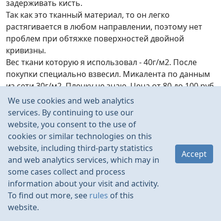
задерживать кисть.
Так как это тканный материал, то он легко
растягивается в любом направлении, поэтому нет
проблем при обтяжке поверхностей двойной
кривизны.
Вес ткани которую я использовал - 40г/м2. После
покупки специально взвесил. Микалента по данным
из сети 30г/м2. Пленку не знаю. Цена от 80 до 100 руб
п/м. Ширина 1,5 м.
We use cookies and web analytics
services. By continuing to use our
website, you consent to the use of
cookies or similar technologies on this
website, including third-party statistics
Accept
and web analytics services, which may in
some cases collect and process
Каждая поверхность обтянута целым куском,
information about your visit and activity.
законцовки отдельно не обтягивались.
To find out more, see
rules
of this
website.