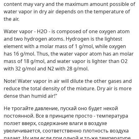
content may vary and the maximum amount possible of
water vapor in dry air depends on the temperature of
the air.
Water vapor - H2O - is composed of one oxygen atom
and two hydrogen atoms. Hydrogen is the lightest
element with a molar mass of 1 g/mol, while oxygen
has 16 g/mol. Thus, the water vapor atom has an molar
mass of 18 g/mol, and water vapor is lighter than O2
with 32 g/mol and N2 with 28 g/mol.
Note! Water vapor in air will dilute the other gases and
reduce the total density of the mixture. Dry air is more
dense than humid air!"
Не трогайте давление, пускай оно будет некой
постоянной. Все в принципе просто - температура
ползет вверх, содержание влаги в воздухе
увеличивается, соответственно плотность воздуха
падает. Ну или если при одной и то-же температуре