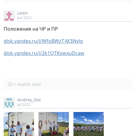
Lexin
Jun 2022
Положения на ЧР и ПР
disk.yandex.ru/i/WfoBWzT-M3Nylg
disk.yandex.ru/i/2k1QTKswxuDcaw
1 month later
Andrey_Doc
Jul 2022