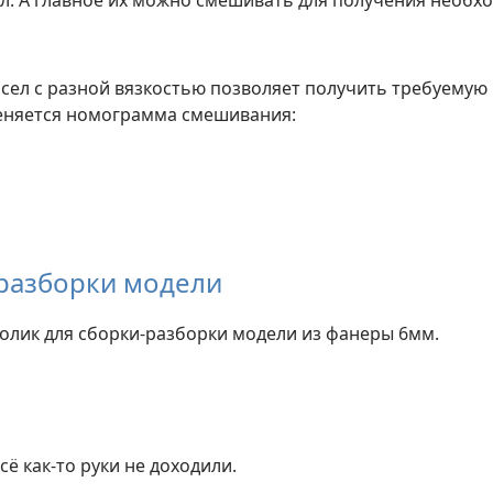
мл. А главное их можно смешивать для получения необх
ел с разной вязкостью позволяет получить требуемую в
еняется номограмма смешивания:
-разборки модели
толик для сборки-разборки модели из фанеры 6мм.
сё как-то руки не доходили.