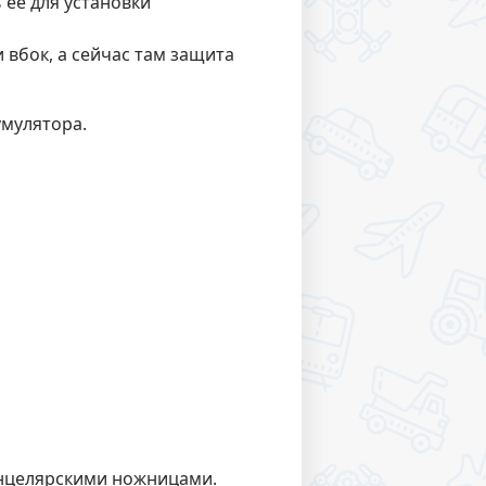
 её для установки
 вбок, а сейчас там защита
умулятора.
анцелярскими ножницами.