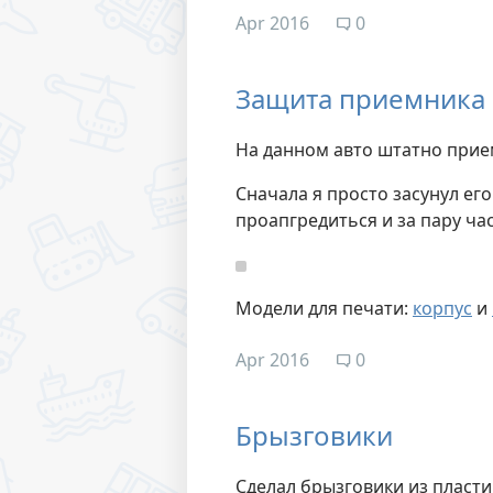
Apr 2016
0
Защита приемника 
На данном авто штатно прие
Сначала я просто засунул ег
проапгредиться и за пару час
Модели для печати:
корпус
и
Apr 2016
0
Брызговики
Сделал брызговики из пласти