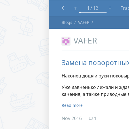
1
12
Tra
Blogs
VAFER
VAFER
Замена поворотных
Наконец дошли руки поковыр
Уже давненько лежали и жда
качения, а также приводные 
Read more
Nov 2016
1