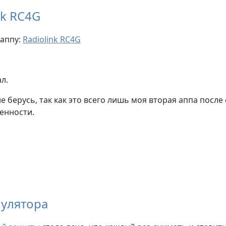
nk RC4G
 аппу:
Radiolink RC4G
л.
 берусь, так как это всего лишь моя вторая аппа после 
енности.
мулятора