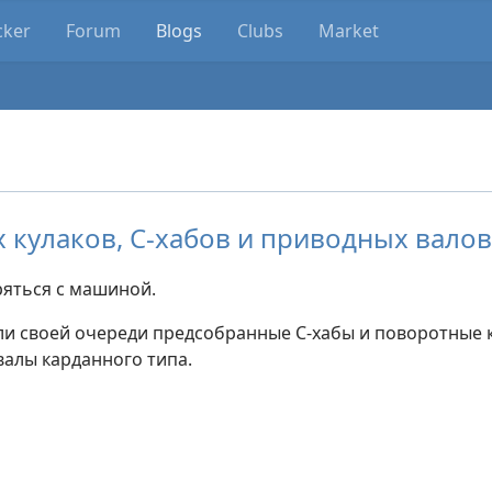
cker
Forum
Blogs
Clubs
Market
 кулаков, C-хабов и приводных валов
яться с машиной.
ли своей очереди предсобранные С-хабы и поворотные 
валы карданного типа.