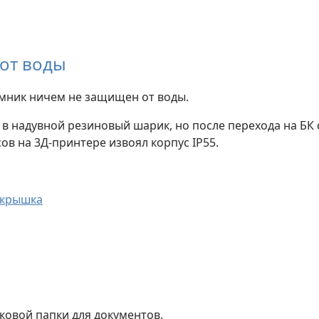
от воды
мник ничем не защищен от воды.
о в надувной резиновый шарик, но после перехода на БК
ов на 3Д-принтере извоял корпус IP55.
крышка
ковой папки для документов.