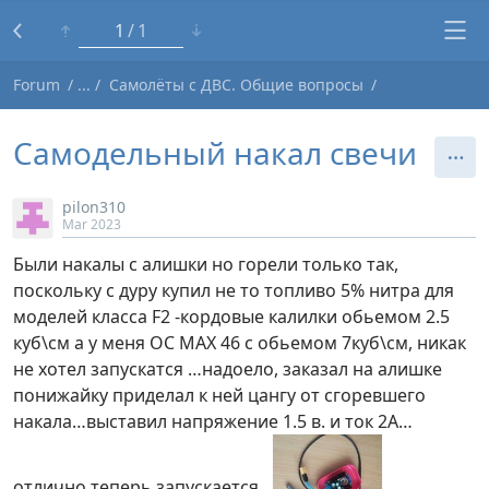
1
1
Forum
Самолёты с ДВС. Общие вопросы
Самодельный накал свечи
pilon310
Mar 2023
Были накалы с алишки но горели только так,
поскольку с дуру купил не то топливо 5% нитра для
моделей класса F2 -кордовые калилки обьемом 2.5
куб\см а у меня ОС МАХ 46 с обьемом 7куб\см, никак
не хотел запускатся …надоело, заказал на алишке
понижайку приделал к ней цангу от сгоревшего
накала…выставил напряжение 1.5 в. и ток 2А…
отлично теперь запускается…