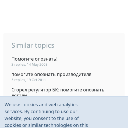
Similar topics
Помогите опознать!
3 replies, 14 May 2008
помогите опознать производителя
5 replies, 19 Oct 2011
Сгорел регулятор БК: помогите опознать
детали
13 replies, 3 Sep 2012
We use cookies and web analytics
Помогите опознать шасси
services. By continuing to use our
5 replies, 25 Jul 2012
website, you consent to the use of
cookies or similar technologies on this
Помогите опознать.