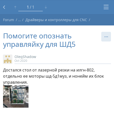
1
1
Forum
Драйверы и контроллеры для CNC
Помогите опознать
управляйку для ШД5
OlegShadow
Oct 2020
Достался стол от лазерной резки на илгн-802,
отдельно ее моторы шд-5д1муз, и нонейм их блок
управления.