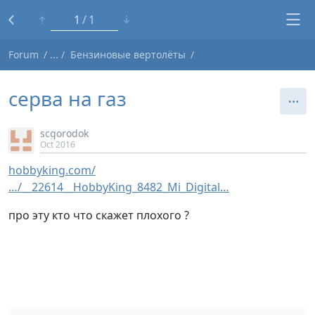
1
1
Forum
Бензиновые вертолёты
серва на газ
scgorodok
Oct 2016
hobbyking.com/
…/__22614__HobbyKing_8482_Mi_Digital…
про эту кто что скажет плохого ?