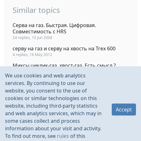
Similar topics
Серва на газ. Быстрая. Цифровая.
Совместимость с HRS
24 replies, 10 Jun 2008
серву на газ и серву на хвость на Trex 600
4 replies, 16 May 2012
Миксы циклик-газ, хвост-газ. Есть смысл ?
29 replies, 24 Mar 2009
We use cookies and web analytics
ГАЗ М20 и ГАЗ 21 м 1/24 от пилотаж
services. By continuing to use our
6 replies, 10 Nov 2013
website, you consent to the use of
cookies or similar technologies on this
Какую серву поставить на газ?
website, including third-party statistics
3 replies, 9 Nov 2013
Accept
and web analytics services, which may in
some cases collect and process
information about your visit and activity.
To find out more, see
rules
of this