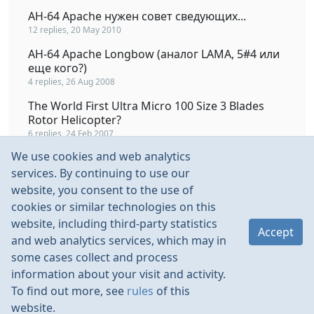
AH-64 Apache нужен совет сведующих...
12 replies, 20 May 2010
AH-64 Apache Longbow (аналог LAMA, 5#4 или
еще кого?)
4 replies, 26 Aug 2008
The World First Ultra Micro 100 Size 3 Blades
Rotor Helicopter?
6 replies, 24 Feb 2007
We use cookies and web analytics
Направьте на путь правильный: Blade 130X
или Blade 300X
services. By continuing to use our
41 replies, 30 Aug 2013
website, you consent to the use of
cookies or similar technologies on this
E-Flite Blade MSR или Blade msR S SAFE
website, including third-party statistics
7 replies, 25 Apr 2017
Accept
and web analytics services, which may in
some cases collect and process
information about your visit and activity.
To find out more, see
rules
of this
website.
Rules
Contacts
Language