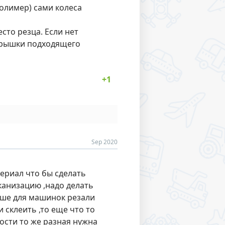
полимер) сами колеса
сто резца. Если нет
крышки подходящего
Sep 2020
ериал что бы сделать
канизацию ,надо делать
ьше для машинок резали
 склеить ,то еще что то
ости то же разная нужна