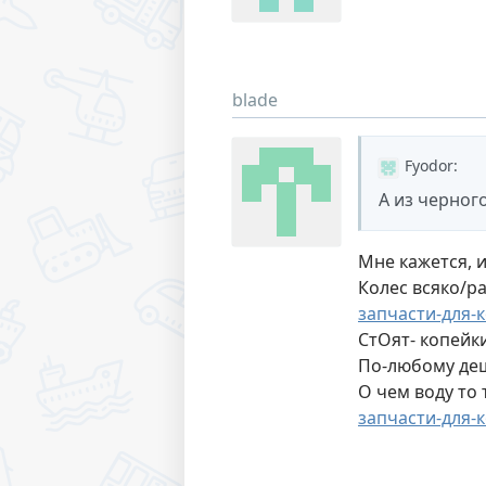
blade
Fyodor
:
А из черног
Мне кажется, 
Колес всяко/ра
запчасти-для-
СтОят- копейк
По-любому деше
О чем воду то
запчасти-для-