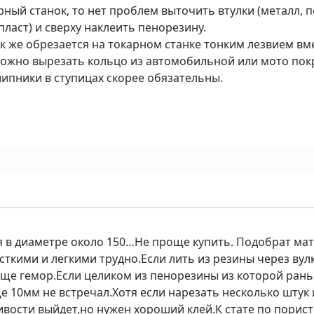
рный станок, то нет проблем выточить втулки (металл, 
ласт) и сверху наклеить пенорезину.
к же обрезается на токарном станке тонким лезвием вме
ожно вырезать кольцо из автомобильной или мото по
ипники в ступицах скорее обязательны.
я в диаметре около 150…Не проще купить. Подобрат мат
сткими и легкими трудно.Если лить из резины через вул
ще гемор.Если целиком из пенорезины из которой ран
 10мм не встречал.Хотя если нарезать несколько штук и
вости выйдет,но нужен хороший клей.К стате по порист