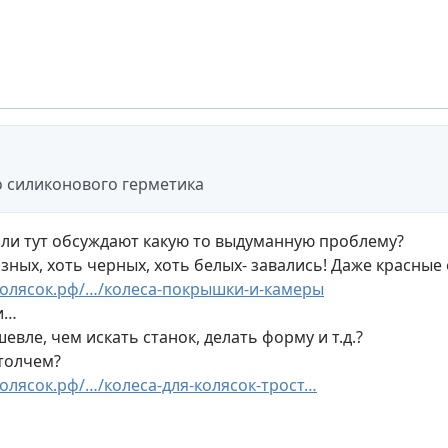
о силиконового герметика
или тут обсуждают какую то выдуманную проблему?
зных, хоть черных, хоть белых- завались! Даже красные
колясок.рф/…/колеса-покрышки-и-камеры
и…
вле, чем искать станок, делать форму и т.д.?
 толчем?
колясок.рф/…/колеса-для-колясок-трост…