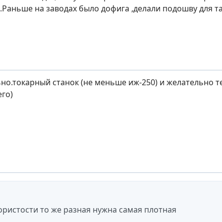
.Раньше на заводах было дофига ,делали подошву для т
но.токарный станок (не меньше иж-250) и желательно т
его)
пористости то же разная нужна самая плотная