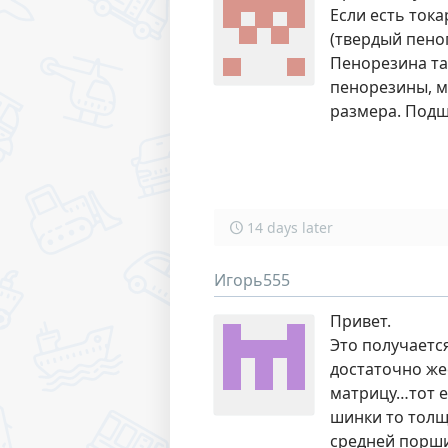
Если есть тока
(твердый пеноп
Пенорезина та
пенорезины, м
размера. Подш
14 days later
Игорь555
Привет.
Это получаетс
достаточно же
матрицу…тот е
шинки то толще
средней порши