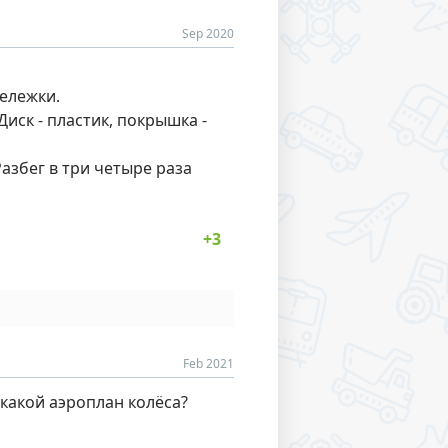
Sep 2020
тележки.
иск - пластик, покрышка -
Разбег в три четыре раза
Feb 2021
какой аэроплан колёса?