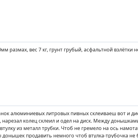
мм размах, вес 7 кг, грунт грубый, асфальтной взлётки н
нок алюминиевых литровых пивных склеиваеш вот и дис
, нарезал колец склеил и одел на диск. Между донышка
втулку из металл трубки. Чтоб не гремело на ось намот
ы донышек продавить немного чтоб втулка-трубочка не