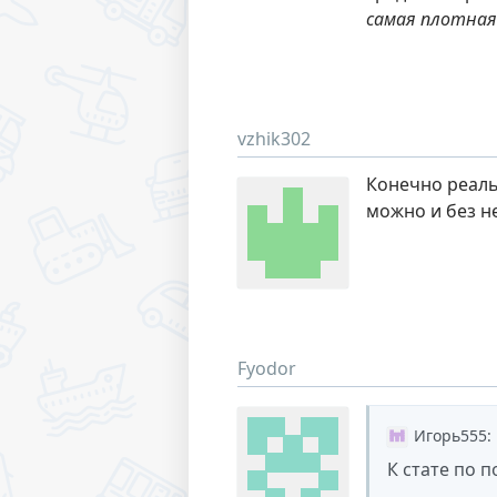
самая плотная
vzhik302
Конечно реаль
можно и без н
Fyodor
Игорь555
:
К стате по 