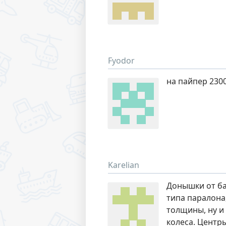
Fyodor
на пайпер 2300
Karelian
Донышки от ба
типа паралона
толщины, ну и 
колеса. Центр