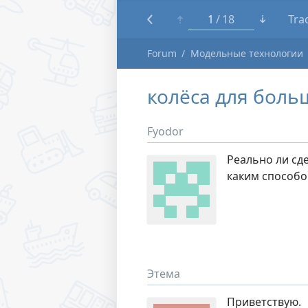
1
18
Tra
Forum
Модельные технологии
колёса для боль
Fyodor
Реально ли сде
каким способо
Этема
Приветствую.