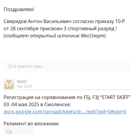
Поздравляю!
Свиридов Антон Васильевич согласно приказу 10-Р
от 28 сентября присвоен 3 спортивный разряд !
(сообщает открытый источник МосСпорт)
8 months later
Retif
Apr 2025
Регистрация на соревнования по F5J, F3J “START SKIFF”
03 -04 мая 2025 в Смоленске:
docs.google.com/spreadsheets/d/…/edit?gid=0#gid=0
Реламент во вложении: