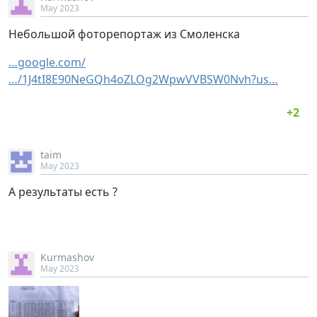
May 2023
Небольшой фоторепортаж из Смоленска
…google.com/
…/1J4tI8E90NeGQh4oZLOg2WpwVVBSW0Nvh?us…
taim
May 2023
А результаты есть ?
Kurmashov
May 2023