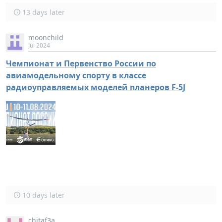
13 days later
moonchild
Jul 2024
Чемпионат и Первенство России по
авиамодельному спорту в классе
радиоуправляемых моделей планеров F-5J
10 days later
chitaf3a