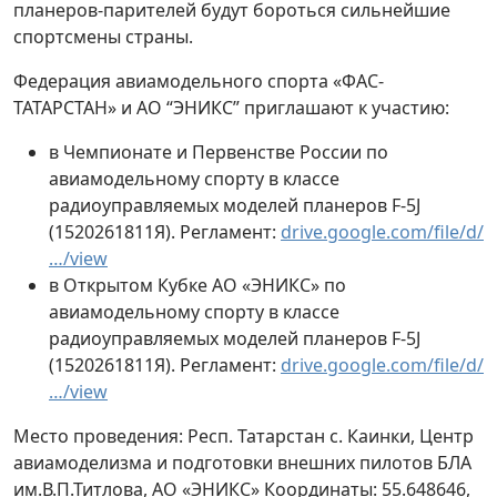
планеров-парителей будут бороться сильнейшие
спортсмены страны.
Федерация авиамодельного спорта «ФАС-
ТАТАРСТАН» и АО “ЭНИКС” приглашают к участию:
в Чемпионате и Первенстве России по
авиамодельному спорту в классе
радиоуправляемых моделей планеров F-5J
(1520261811Я). Регламент:
drive.google.com/file/d/
…/view
в Открытом Кубке АО «ЭНИКС» по
авиамодельному спорту в классе
радиоуправляемых моделей планеров F-5J
(1520261811Я). Регламент:
drive.google.com/file/d/
…/view
Место проведения: Респ. Татарстан с. Каинки, Центр
авиамоделизма и подготовки внешних пилотов БЛА
им.В.П.Титлова, АО «ЭНИКС» Координаты: 55.648646,