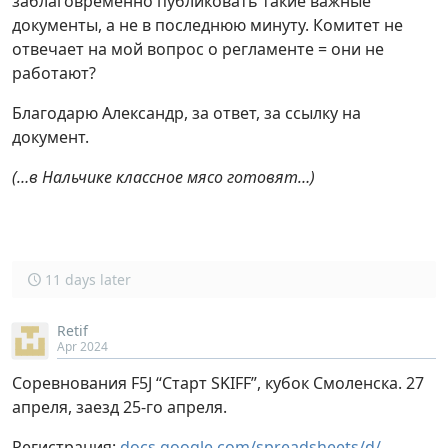
заблаговременно публиковать такие важные
документы, а не в последнюю минуту. Комитет не
отвечает на мой вопрос о регламенте = они не
работают?
Благодарю Александр, за ответ, за ссылку на
документ.
(…в Нальчике классное мясо готовят…)
11 days later
Retif
Apr 2024
Соревнования F5J “Старт SKIFF”, кубок Смоленска. 27
апреля, заезд 25-го апреля.
Регистрация:
docs.google.com/spreadsheets/d/