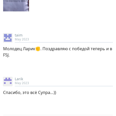
taim
May 2023
Молодец Ларик✊. Поздравляю с победой теперь и в
F5J.
Larik
May 2023
Спасибо, это всё Супра…))