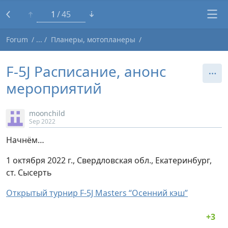
1
45
Forum
Планеры, мотопланеры
F-5J Расписание, анонс
мероприятий
moonchild
Sep 2022
Начнём…
1 октября 2022 г., Свердловская обл., Екатеринбург,
ст. Сысерть
Открытый турнир F-5J Masters “Осенний кэш”