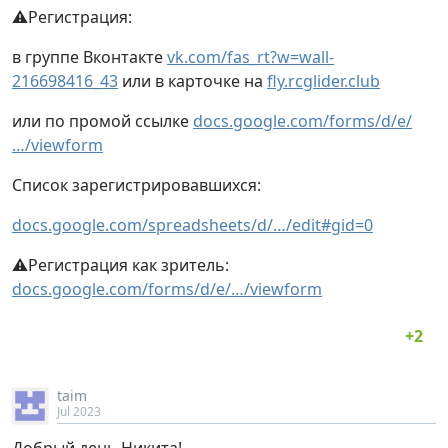
⚠Регистрация:
в группе Вконтакте
vk.com/fas_rt?w=wall-
216698416_43
или в карточке на
fly.rcglider.club
или по промой ссылке
docs.google.com/forms/d/e/
…/viewform
Список зарегистрировавшихся:
docs.google.com/spreadsheets/d/…/edit#gid=0
⚠Регистрация как зритель:
docs.google.com/forms/d/e/…/viewform
taim
Jul 2023