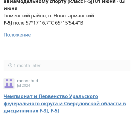
авиамодельному спорту (класс F-5J) 01 июня - 03
июня
Тюменский район, п. Новотарманский
F-5J
поле 57°17’16,7"С 65°15’54,4"В
Положение
1 month later
moonchild
Jul 2024
Чемпионат и Первенство Уральского
федерального округа и Свердловской области в
дисциплинах F-3J, F-5J