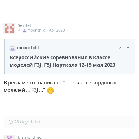
SerBel
moonchild
Apr 2023
moonchild
:
Всероссийские соревнования в классе
моделей F3J, F5J Нарткала 12-15 мая 2023
В регламенте написано " … в классе кордовых
😊
моделей … F3J …"
26 days later
Kurmashov