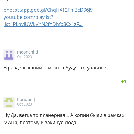
photos.app.goo.gl/ChqHX12ThiBcD96J9
youtube.com/playlist?
list=PLnvlUWkVhN2fYDhfa3Cx1zF…
moonchild
Oct 2023
В разделе копий эти фото будут актуальнее.
RandomJ
Oct 2023
Ну Да, ветка то планерная… А копии были в рамках
МАПа, поэтому и закинул сюда