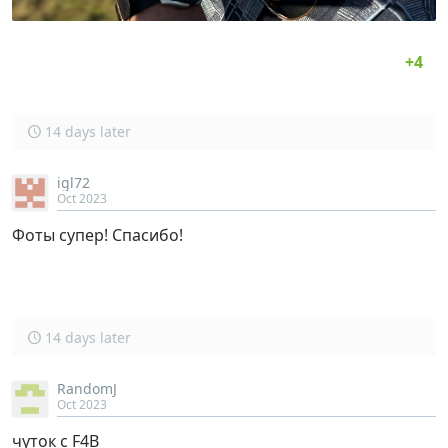
14 days later
igl72
Oct 2023
Фоты супер! Спасибо!
14 days later
RandomJ
Oct 2023
чуток с F4B