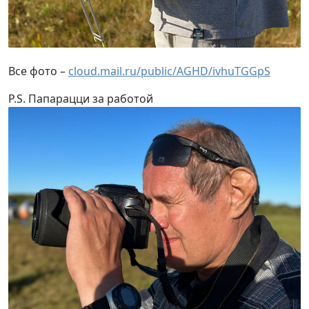
Все фото –
cloud.mail.ru/public/AGHD/ivhuTGGpS
P.S. Папарацци за работой