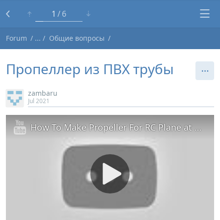
1
6
Forum
Общие вопросы
Пропеллер из ПВХ трубы
zambaru
Jul 2021
How To Make Propeller For RC Plane at Home | Homemade Drone Propeller